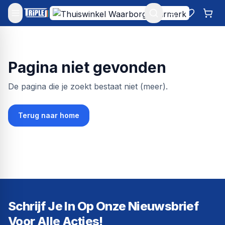
Mijn account
Favoriet
Win
Pagina niet gevonden
De pagina die je zoekt bestaat niet (meer).
Terug naar home
Schrijf Je In Op Onze Nieuwsbrief
Voor Alle Acties!