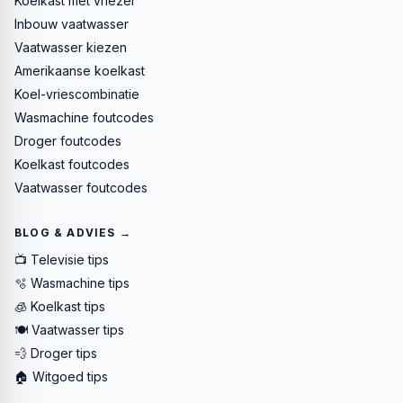
Koelkast met vriezer
Inbouw vaatwasser
Vaatwasser kiezen
Amerikaanse koelkast
Koel-vriescombinatie
Wasmachine foutcodes
Droger foutcodes
Koelkast foutcodes
Vaatwasser foutcodes
BLOG & ADVIES →
📺 Televisie tips
🫧 Wasmachine tips
🧊 Koelkast tips
🍽️ Vaatwasser tips
💨 Droger tips
🏠 Witgoed tips