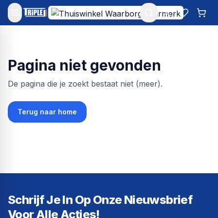
Mijn account
Favoriet
Win
Pagina niet gevonden
De pagina die je zoekt bestaat niet (meer).
Terug naar home
Schrijf Je In Op Onze Nieuwsbrief
Voor Alle Acties!