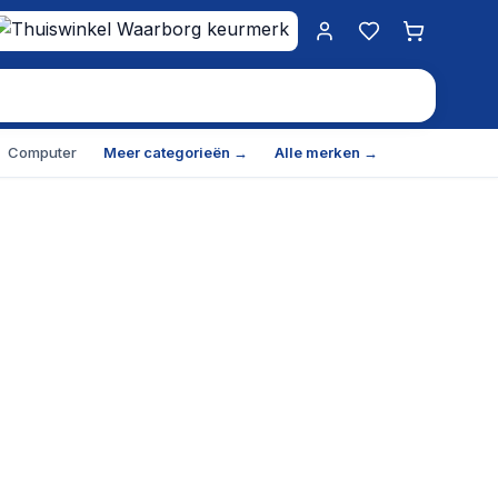
Mijn account
Favorieten
Winkelwa
Computer
Meer categorieën →
Alle merken →