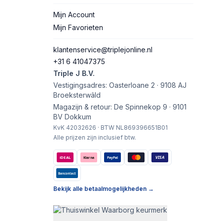
Mijn Account
Mijn Favorieten
klantenservice@triplejonline.nl
+31 6 41047375
Triple J B.V.
Vestigingsadres: Oasterloane 2 · 9108 AJ
Broeksterwâld
Magazijn & retour: De Spinnekop 9 · 9101
BV Dokkum
KvK 42032626 · BTW NL869396651B01
Alle prijzen zijn inclusief btw.
VISA
iDEAL
Klarna
PayPal
Bancontact
Bekijk alle betaalmogelijkheden →