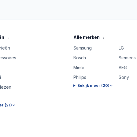
ën
→
Alle merken
→
rieën
Samsung
LG
essoires
Bosch
Siemens
Miele
AEG
i
Philips
Sony
Bekijk meer (
20
)
riezen
er (
21
)