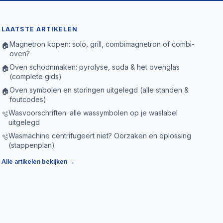
LAATSTE ARTIKELEN
Magnetron kopen: solo, grill, combimagnetron of combi-
🏠
oven?
Oven schoonmaken: pyrolyse, soda & het ovenglas
🏠
(complete gids)
Oven symbolen en storingen uitgelegd (alle standen &
🏠
foutcodes)
Wasvoorschriften: alle wassymbolen op je waslabel
🫧
uitgelegd
Wasmachine centrifugeert niet? Oorzaken en oplossing
🫧
(stappenplan)
Alle artikelen bekijken →