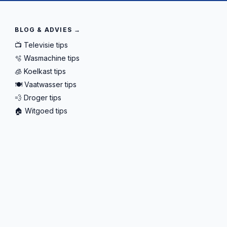
BLOG & ADVIES →
📺 Televisie tips
🫧 Wasmachine tips
🧊 Koelkast tips
🍽️ Vaatwasser tips
💨 Droger tips
🏠 Witgoed tips