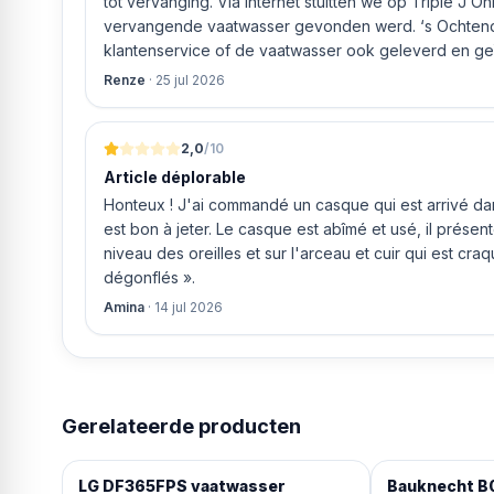
tot vervanging. Via internet stuitten we op Triple J O
vervangende vaatwasser gevonden werd. ‘s Ochtends even gebeld met de
klantenservice of de vaatwasser ook geleverd en geï
bleek het geval tegen alleszins concurrente prijzen.
Renze
·
25 jul 2026
gaf aan dat, als we gelijk via de website gingen bestel
ging doen om ‘s middags nog te leveren. Het bleken
uur werd de Neff vaatwasser geleverd en ver
2,0
/10
Article déplorable
Honteux ! J'ai commandé un casque qui est arrivé dans
est bon à jeter. Le casque est abîmé et usé, il prése
niveau des oreilles et sur l'arceau et cuir qui est cra
dégonflés ».
Amina
·
14 jul 2026
Gerelateerde producten
LG DF365FPS vaatwasser
Bauknecht B