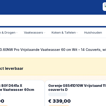
 & Drogen
Vaatwassers
Koken & Tafelen
Huishouden
3.60NW Pro Vrijstaande Vaatwasser 60 cm Wit – 14 Couverts, wi
ect leverbaar
 B0f D641a X
Gorenje GS541D10W Vrijstaand 11
de Vaatwasser 60cm
couverts D
00
€ 339,00