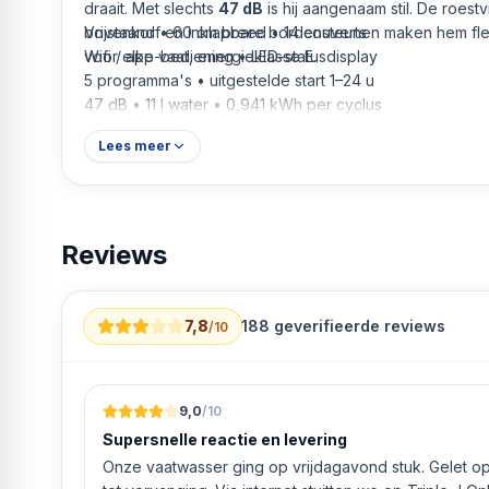
draait. Met slechts
47 dB
is hij aangenaam stil. De roestvrijstalen binnenzijde, verstelbare
bovenkorf en inklapbare bordensteunen maken hem flex
Vrijstaand • 60 cm breed • 14 couverts
voor elke vaat, energieklasse E.
Wifi / app-bediening • LED-statusdisplay
5 programma's • uitgestelde start 1–24 u
47 dB • 11 l water • 0,941 kWh per cyclus
Roestvrijstalen binnenzijde • kleur wit
Lees meer
Reviews
7,8
188
geverifieerde reviews
/10
9,0
/10
Supersnelle reactie en levering
Onze vaatwasser ging op vrijdagavond stuk. Gelet op 