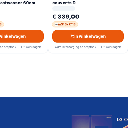
 Vaatwasser 60cm
couverts D
€ 339,00
3
in3: 3x € 113
 winkelwagen
In winkelwagen
 op afspraak — 1-2 werkdagen
Palletbezorging op afspraak — 1-2 werkdagen