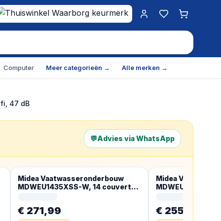
Mijn account
Favorieten
Winkelwa
Computer
Meer categorieën →
Alle merken →
fi, 47 dB
💬
Advies via WhatsApp
Midea Vaatwasseronderbouw
Midea Vaatwasse
MDWEU1435XSS-W, 14 couverts,
MDWEU1435XSS-W,
vaatwasser 60 cm deels
vaatwasser 60 cm
geïntegreerd met wifi
geïntegreerd met 
€ 271,99
€ 255,98