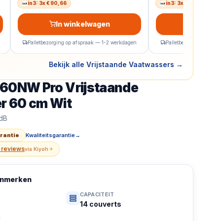
in3: 3x € 90,66
in3: 3x € 85,33
In winkelwagen
In wink
Palletbezorging op afspraak — 1-2 werkdagen
Palletbezorging op af
Bekijk alle Vrijstaande Vaatwassers
→
.60NW Pro Vrijstaande
ro Vrijstaande Vaatwasser 60 cm Wit – 14 Couverts, wifi,
r 60 cm Wit
 dB
arantie
Kwaliteitsgarantie
→
 reviews
via
Kiyoh
kenmerken
CAPACITEIT
14 couverts
U