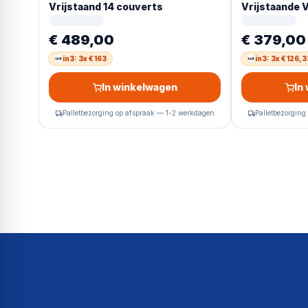
Vrijstaand 14 couverts
Vrijstaande
€ 489,00
€ 379,00
in3: 3x € 163
in3: 3x € 126,3
In winkelwagen
In
Palletbezorging op afspraak — 1-2 werkdagen
Palletbezorging