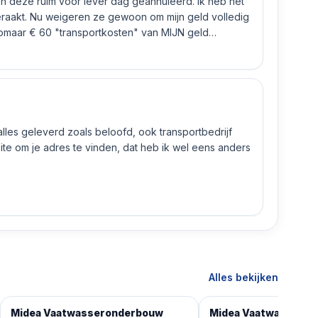
n deze ruim voor lever dag geannuleerd. Ik heb het
eraakt. Nu weigeren ze gewoon om mijn geld volledig
 zomaar € 60 "transportkosten" van MIJN geld
 alles geleverd zoals beloofd, ook transportbedrijf
e om je adres te vinden, dat heb ik wel eens anders
Alles bekijken
Midea Vaatwasseronderbouw
Midea Vaatwassero