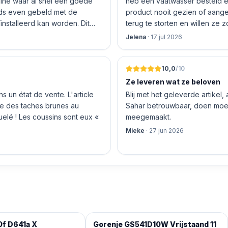
nline waar al snel een goede
heb een vaatwasser besteld e
product nooit gezien of aang
nstalleerd kan worden. Dit
terug te storten en willen ze
 De vriendelijke medewerker
inhouden!
Jelena
·
17 jul 2026
len en betalen, hij z’n best
 geen loze woorden: om 16.00
10,0
/10
Ze leveren wat ze beloven
 un état de vente. L'article
Blij met het geleverde artikel,
nte des taches brunes au
Sahar betrouwbaar, doen moeit
quelé ! Les coussins sont eux «
meegemaakt.
Mieke
·
27 jun 2026
0f D641a X
Gorenje GS541D10W Vrijstaand 11