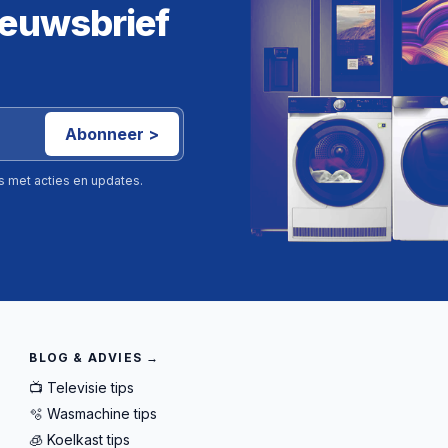
ieuwsbrief
Abonneer >
ls met acties en updates.
BLOG & ADVIES →
📺 Televisie tips
🫧 Wasmachine tips
🧊 Koelkast tips