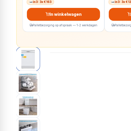
in3: 3x € 163
in3: 3x € 
In winkelwagen
Palletbezorging op afspraak — 1-2 werkdagen
Palletbezo