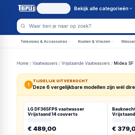
Bekijk alle
categorieën
Televisies & Accessoires
Koelen & Vriezen
Wassen
Home
/
Vaatwassers
/
Vrijstaande Vaatwassers
/
Midea SF 
TIJDELIJK UITVERKOCHT
!
Deze
6
vergelijkbare modellen zijn wél dir
LG DF365FPS vaatwasser
Bauknecht
Vrijstaand 14 couverts
Vrijstaan
€ 489,00
€ 379,