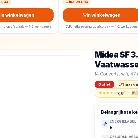
126,33
in3: 3x € 113
In winkelwagen
In winkelwagen
rging op afspraak — 1-2 werkdagen
Palletbezorging op afspraak — 1-2 werkdagen
Midea SF 3
Outlet
Midea SF 3.60NW P
Vaatwasse
14 Couverts, wifi, 47
Outlet
1 jaar g
★
★
★
★
★
7,8
/10
|
188
Belangrijkste 
ENERGIELABEL
E
GELUIDSNIVEA