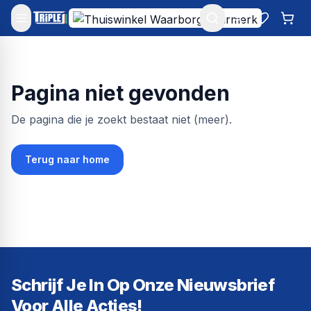
Mijn account
Favoriet
Win
Pagina niet gevonden
De pagina die je zoekt bestaat niet (meer).
Terug naar home
Schrijf Je In Op Onze Nieuwsbrief
Voor Alle Acties!