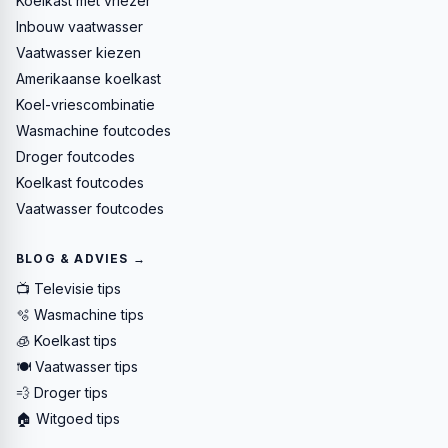
Koelkast met vriezer
Inbouw vaatwasser
Vaatwasser kiezen
Amerikaanse koelkast
Koel-vriescombinatie
Wasmachine foutcodes
Droger foutcodes
Koelkast foutcodes
Vaatwasser foutcodes
BLOG & ADVIES →
📺 Televisie tips
🫧 Wasmachine tips
🧊 Koelkast tips
🍽️ Vaatwasser tips
💨 Droger tips
🏠 Witgoed tips