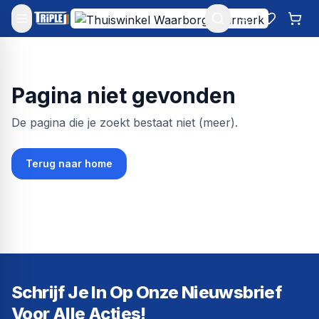
Mijn account
Favoriet
Win
Pagina niet gevonden
De pagina die je zoekt bestaat niet (meer).
Terug naar home
Schrijf Je In Op Onze Nieuwsbrief
Voor Alle Acties!