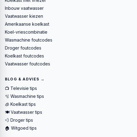
Koelkast met vriezer
Inbouw vaatwasser
Vaatwasser kiezen
Amerikaanse koelkast
Koel-vriescombinatie
Wasmachine foutcodes
Droger foutcodes
Koelkast foutcodes
Vaatwasser foutcodes
BLOG & ADVIES →
📺 Televisie tips
🫧 Wasmachine tips
🧊 Koelkast tips
🍽️ Vaatwasser tips
💨 Droger tips
🏠 Witgoed tips