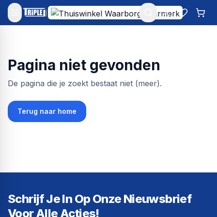
Mijn account
Favoriet
Win
Pagina niet gevonden
De pagina die je zoekt bestaat niet (meer).
Terug naar home
Schrijf Je In Op Onze Nieuwsbrief
Voor Alle Acties!