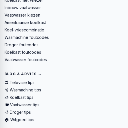
Koelkast met vriezer
Inbouw vaatwasser
Vaatwasser kiezen
Amerikaanse koelkast
Koel-vriescombinatie
Wasmachine foutcodes
Droger foutcodes
Koelkast foutcodes
Vaatwasser foutcodes
BLOG & ADVIES →
📺 Televisie tips
🫧 Wasmachine tips
🧊 Koelkast tips
🍽️ Vaatwasser tips
💨 Droger tips
🏠 Witgoed tips