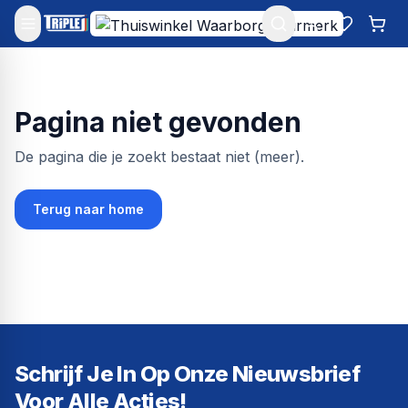
Mijn account
Favoriet
Win
Pagina niet gevonden
De pagina die je zoekt bestaat niet (meer).
Terug naar home
Schrijf Je In Op Onze Nieuwsbrief
Voor Alle Acties!