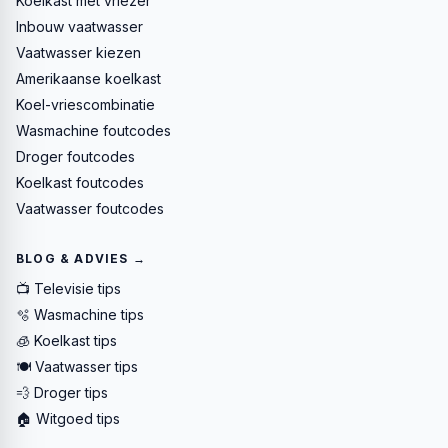
Koelkast met vriezer
Inbouw vaatwasser
Vaatwasser kiezen
Amerikaanse koelkast
Koel-vriescombinatie
Wasmachine foutcodes
Droger foutcodes
Koelkast foutcodes
Vaatwasser foutcodes
BLOG & ADVIES →
📺 Televisie tips
🫧 Wasmachine tips
🧊 Koelkast tips
🍽️ Vaatwasser tips
💨 Droger tips
🏠 Witgoed tips