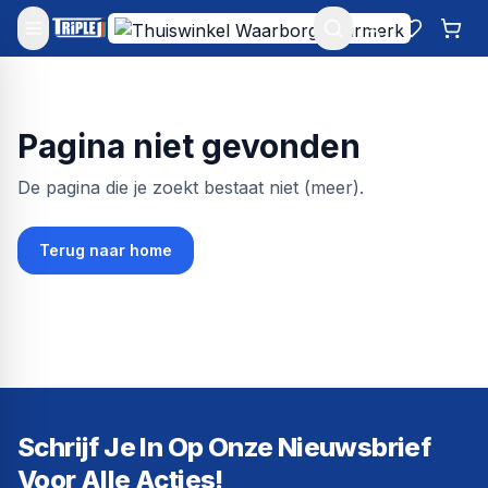
Mijn account
Favoriet
Win
Pagina niet gevonden
De pagina die je zoekt bestaat niet (meer).
Terug naar home
Schrijf Je In Op Onze Nieuwsbrief
Voor Alle Acties!