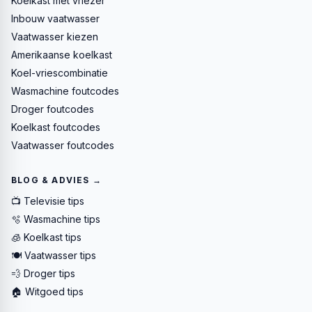
Koelkast met vriezer
Inbouw vaatwasser
Vaatwasser kiezen
Amerikaanse koelkast
Koel-vriescombinatie
Wasmachine foutcodes
Droger foutcodes
Koelkast foutcodes
Vaatwasser foutcodes
BLOG & ADVIES →
📺 Televisie tips
🫧 Wasmachine tips
🧊 Koelkast tips
🍽️ Vaatwasser tips
💨 Droger tips
🏠 Witgoed tips