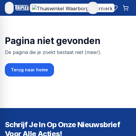
Mijn account
Favoriet
Win
Pagina niet gevonden
De pagina die je zoekt bestaat niet (meer).
Terug naar home
Schrijf Je In Op Onze Nieuwsbrief
Voor Alle Acties!