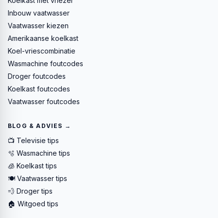
Koelkast met vriezer
Inbouw vaatwasser
Vaatwasser kiezen
Amerikaanse koelkast
Koel-vriescombinatie
Wasmachine foutcodes
Droger foutcodes
Koelkast foutcodes
Vaatwasser foutcodes
BLOG & ADVIES →
📺 Televisie tips
🫧 Wasmachine tips
🧊 Koelkast tips
🍽️ Vaatwasser tips
💨 Droger tips
🏠 Witgoed tips