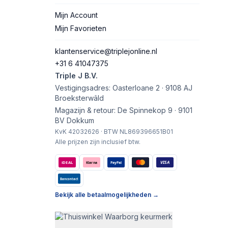
Mijn Account
Mijn Favorieten
klantenservice@triplejonline.nl
+31 6 41047375
Triple J B.V.
Vestigingsadres: Oasterloane 2 · 9108 AJ
Broeksterwâld
Magazijn & retour: De Spinnekop 9 · 9101
BV Dokkum
KvK 42032626 · BTW NL869396651B01
Alle prijzen zijn inclusief btw.
VISA
iDEAL
Klarna
PayPal
Bancontact
Bekijk alle betaalmogelijkheden →