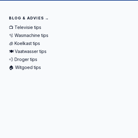
BLOG & ADVIES →
📺 Televisie tips
🫧 Wasmachine tips
🧊 Koelkast tips
🍽️ Vaatwasser tips
💨 Droger tips
🏠 Witgoed tips