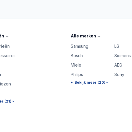
ën
→
Alle merken
→
rieën
Samsung
LG
essoires
Bosch
Siemens
Miele
AEG
i
Philips
Sony
Bekijk meer (
20
)
riezen
er (
21
)