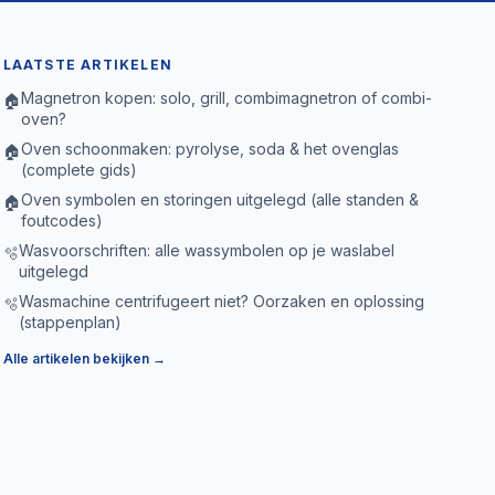
LAATSTE ARTIKELEN
Magnetron kopen: solo, grill, combimagnetron of combi-
🏠
oven?
Oven schoonmaken: pyrolyse, soda & het ovenglas
🏠
(complete gids)
Oven symbolen en storingen uitgelegd (alle standen &
🏠
foutcodes)
Wasvoorschriften: alle wassymbolen op je waslabel
🫧
uitgelegd
Wasmachine centrifugeert niet? Oorzaken en oplossing
🫧
(stappenplan)
Alle artikelen bekijken →