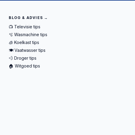
BLOG & ADVIES →
📺 Televisie tips
🫧 Wasmachine tips
🧊 Koelkast tips
🍽️ Vaatwasser tips
💨 Droger tips
🏠 Witgoed tips