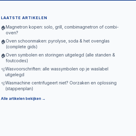
LAATSTE ARTIKELEN
Magnetron kopen: solo, grill, combimagnetron of combi-
🏠
oven?
Oven schoonmaken: pyrolyse, soda & het ovenglas
🏠
(complete gids)
Oven symbolen en storingen uitgelegd (alle standen &
🏠
foutcodes)
Wasvoorschriften: alle wassymbolen op je waslabel
🫧
uitgelegd
Wasmachine centrifugeert niet? Oorzaken en oplossing
🫧
(stappenplan)
Alle artikelen bekijken →