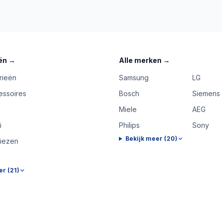
ën
→
Alle merken
→
rieën
Samsung
LG
essoires
Bosch
Siemens
Miele
AEG
i
Philips
Sony
Bekijk meer (
20
)
riezen
er (
21
)