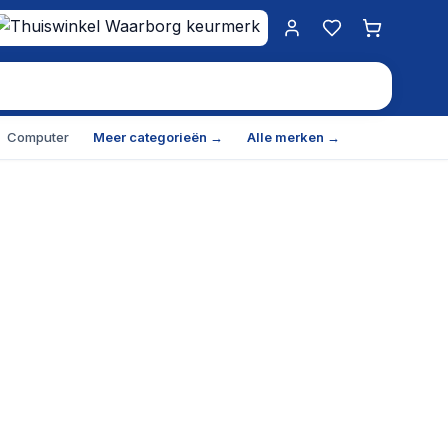
Mijn account
Favorieten
Winkelwa
Computer
Meer categorieën →
Alle merken →