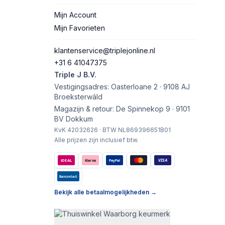
Mijn Account
Mijn Favorieten
klantenservice@triplejonline.nl
+31 6 41047375
Triple J B.V.
Vestigingsadres: Oasterloane 2 · 9108 AJ
Broeksterwâld
Magazijn & retour: De Spinnekop 9 · 9101
BV Dokkum
KvK 42032626 · BTW NL869396651B01
Alle prijzen zijn inclusief btw.
VISA
iDEAL
Klarna
PayPal
Bancontact
Bekijk alle betaalmogelijkheden →