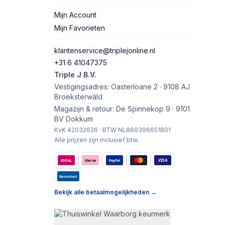
Mijn Account
Mijn Favorieten
klantenservice@triplejonline.nl
+31 6 41047375
Triple J B.V.
Vestigingsadres: Oasterloane 2 · 9108 AJ
Broeksterwâld
Magazijn & retour: De Spinnekop 9 · 9101
BV Dokkum
KvK 42032626 · BTW NL869396651B01
Alle prijzen zijn inclusief btw.
VISA
iDEAL
Klarna
PayPal
Bancontact
Bekijk alle betaalmogelijkheden →