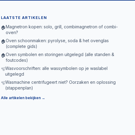
LAATSTE ARTIKELEN
Magnetron kopen: solo, grill, combimagnetron of combi-
🏠
oven?
Oven schoonmaken: pyrolyse, soda & het ovenglas
🏠
(complete gids)
Oven symbolen en storingen uitgelegd (alle standen &
🏠
foutcodes)
Wasvoorschriften: alle wassymbolen op je waslabel
🫧
uitgelegd
Wasmachine centrifugeert niet? Oorzaken en oplossing
🫧
(stappenplan)
Alle artikelen bekijken →