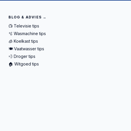
BLOG & ADVIES →
📺 Televisie tips
🫧 Wasmachine tips
🧊 Koelkast tips
🍽️ Vaatwasser tips
💨 Droger tips
🏠 Witgoed tips