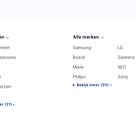
ën
→
Alle merken
→
rieën
Samsung
LG
essoires
Bosch
Siemens
Miele
AEG
i
Philips
Sony
Bekijk meer (
20
)
riezen
er (
21
)