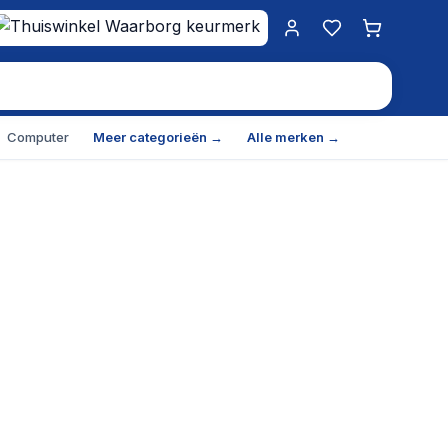
Mijn account
Favorieten
Winkelwa
Computer
Meer categorieën →
Alle merken →