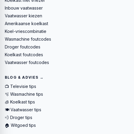
Koelkast met vriezer
Inbouw vaatwasser
Vaatwasser kiezen
Amerikaanse koelkast
Koel-vriescombinatie
Wasmachine foutcodes
Droger foutcodes
Koelkast foutcodes
Vaatwasser foutcodes
BLOG & ADVIES →
📺 Televisie tips
🫧 Wasmachine tips
🧊 Koelkast tips
🍽️ Vaatwasser tips
💨 Droger tips
🏠 Witgoed tips