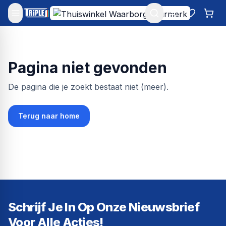
Mijn account
Favoriet
Win
Pagina niet gevonden
De pagina die je zoekt bestaat niet (meer).
Terug naar home
Schrijf Je In Op Onze Nieuwsbrief
Voor Alle Acties!