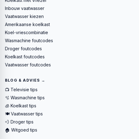
Koelkast met vriezer
Inbouw vaatwasser
Vaatwasser kiezen
Amerikaanse koelkast
Koel-vriescombinatie
Wasmachine foutcodes
Droger foutcodes
Koelkast foutcodes
Vaatwasser foutcodes
BLOG & ADVIES →
📺 Televisie tips
🫧 Wasmachine tips
🧊 Koelkast tips
🍽️ Vaatwasser tips
💨 Droger tips
🏠 Witgoed tips