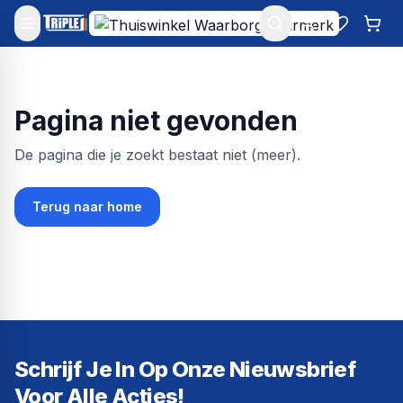
Mijn account
Favoriet
Win
Pagina niet gevonden
De pagina die je zoekt bestaat niet (meer).
Terug naar home
Schrijf Je In Op Onze Nieuwsbrief
Voor Alle Acties!