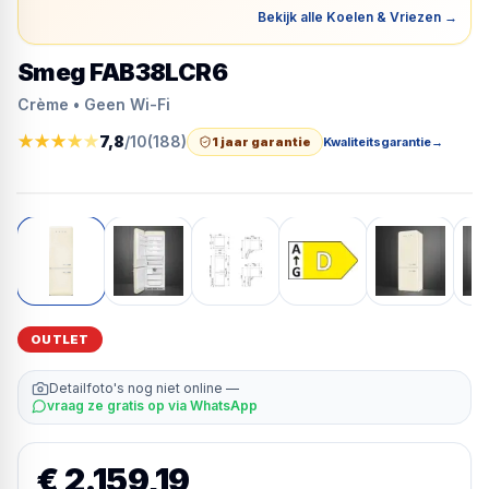
Bekijk alle Koelen & Vriezen
→
Smeg FAB38LCR6
Crème • Geen Wi-Fi
★
★
★
★
★
7,8
/10
(
188
)
1 jaar garantie
Kwaliteitsgarantie
→
OUTLET
Detailfoto's nog niet online —
vraag ze gratis op via WhatsApp
€ 2.159,19