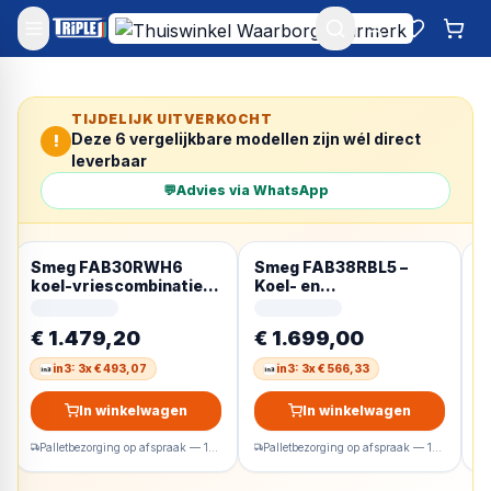
Mijn account
Favoriet
Win
TIJDELIJK UITVERKOCHT
Deze
6
vergelijkbare modellen zijn wél direct
!
leverbaar
💬
Advies via WhatsApp
Smeg FAB30RWH6
Smeg FAB38RBL5 –
S
koel-vriescombinatie
Koel- en
l
Vrijstaand 294 l Wit
vriescombinatie –
S
Scharnier rechts –
(
€ 1.479,20
€ 1.699,00
€
Zwart
in3: 3x € 493,07
in3: 3x € 566,33
In winkelwagen
In winkelwagen
Palletbezorging op afspraak — 1-2 werkdagen
Palletbezorging op afspraak — 1-2 werkdagen