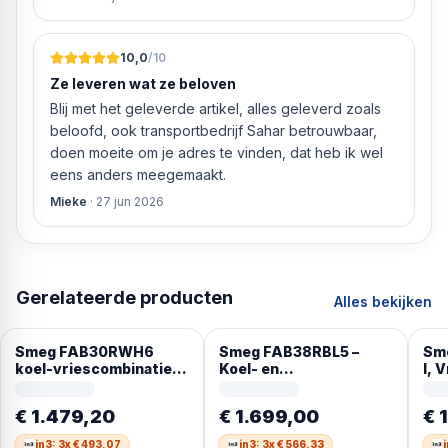
».
10,0
/10
Ze leveren wat ze beloven
Blij met het geleverde artikel, alles geleverd zoals
beloofd, ook transportbedrijf Sahar betrouwbaar,
doen moeite om je adres te vinden, dat heb ik wel
eens anders meegemaakt.
Mieke
·
27 jun 2026
Gerelateerde producten
Alles bekijken
Smeg FAB30RWH6
Smeg FAB38RBL5 –
Sm
koel-vriescombinatie
Koel- en
l, 
Vrijstaand 294 l Wit
vriescombinatie –
SN-
Scharnier rechts –
(ko
€ 1.479,20
€ 1.699,00
€ 
Zwart
in3: 3x € 493,07
in3: 3x € 566,33