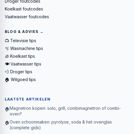
Droger foutcodes
Koelkast foutcodes
Vaatwasser foutcodes
BLOG & ADVIES →
📺 Televisie tips
🫧 Wasmachine tips
🧊 Koelkast tips
🍽️ Vaatwasser tips
💨 Droger tips
🏠 Witgoed tips
LAATSTE ARTIKELEN
Magnetron kopen: solo, grill, combimagnetron of combi-
🏠
oven?
Oven schoonmaken: pyrolyse, soda & het ovenglas
🏠
(complete gids)