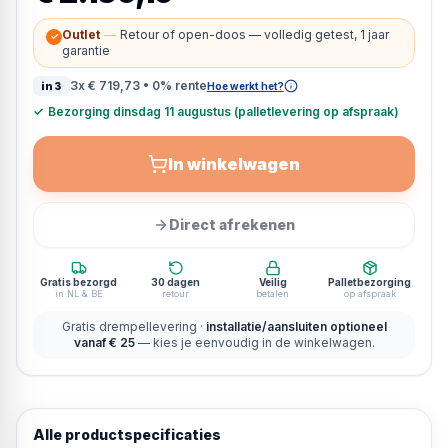
Outlet
—
Retour of open-doos — volledig getest, 1 jaar
✓
garantie
3x
€ 719,73
• 0% rente
in3
Hoe werkt het?
✓
Bezorging dinsdag 11 augustus (palletlevering op afspraak)
In winkelwagen
Direct afrekenen
Gratis bezorgd
30 dagen
Veilig
Palletbezorging
in NL & BE
retour
betalen
op afspraak
Gratis drempellevering ·
installatie/aansluiten optioneel
vanaf € 25
— kies je eenvoudig in de winkelwagen.
Alle productspecificaties