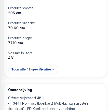
Product hoogte
205 cm
Product breedte
70.60 cm
Product lengte
77.10 cm
Volume in liters
481 l
Toon alle
48
specificaties
Omschrijving
Crème Vrijstaand 481 l
344 l No Frost (koelkast) Multi-luchtwegsysteem
(koelkast) LED Koelkast binnenverlichting