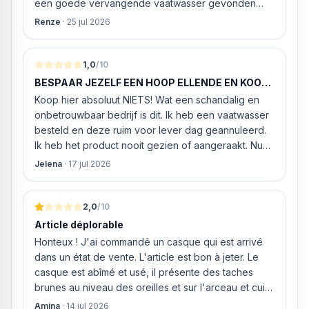
een goede vervangende vaatwasser gevonden
werd. ‘s Ochtends even gebeld met de
Renze
·
25 jul 2026
klantenservice of de vaatwasser ook geleverd en
geïnstalleerd kan worden. Dit bleek het geval tegen
alleszins concurrente prijzen. De vriendelijke
1,0
/10
medewerker gaf aan dat, als we gelijk via de
BESPAAR JEZELF EEN HOOP ELLENDE EN KOOP
website gingen bestellen en betalen, hij z’n best
HIER NIETS!
Koop hier absoluut NIETS! Wat een schandalig en
ging doen om ‘s middags nog te leveren. Het
onbetrouwbaar bedrijf is dit. Ik heb een vaatwasser
bleken geen loze woorden: om 16.00 uur werd de
besteld en deze ruim voor lever dag geannuleerd.
Neff vaatwasser geleverd en ver
Ik heb het product nooit gezien of aangeraakt. Nu
weigeren ze gewoon om mijn geld volledig terug te
Jelena
·
17 jul 2026
storten en willen ze zomaar € 60 "transportkosten"
van MIJN geld inhouden!
2,0
/10
Article déplorable
Honteux ! J'ai commandé un casque qui est arrivé
dans un état de vente. L'article est bon à jeter. Le
casque est abîmé et usé, il présente des taches
brunes au niveau des oreilles et sur l'arceau et cuir
qui est craquelé ! Les coussins sont eux « dégonflés
Amina
·
14 jul 2026