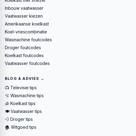
Koelkast met vriezer
Inbouw vaatwasser
Vaatwasser kiezen
Amerikaanse koelkast
Koel-vriescombinatie
Wasmachine foutcodes
Droger foutcodes
Koelkast foutcodes
Vaatwasser foutcodes
BLOG & ADVIES →
📺 Televisie tips
🫧 Wasmachine tips
🧊 Koelkast tips
🍽️ Vaatwasser tips
💨 Droger tips
🏠 Witgoed tips