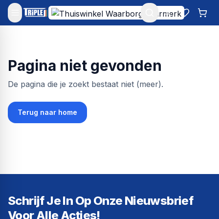
Mijn account
Favoriet
Win
Pagina niet gevonden
De pagina die je zoekt bestaat niet (meer).
Terug naar home
Schrijf Je In Op Onze Nieuwsbrief
Voor Alle Acties!