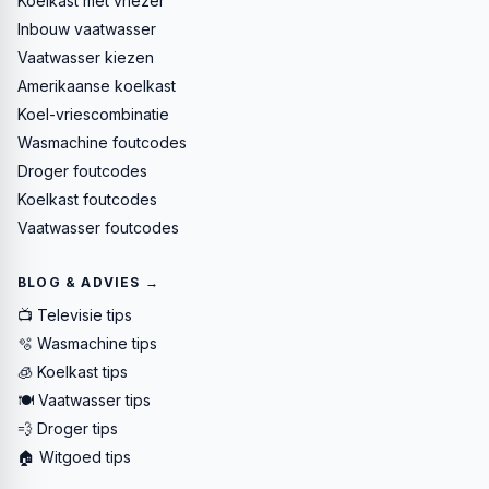
Koelkast met vriezer
Inbouw vaatwasser
Vaatwasser kiezen
Amerikaanse koelkast
Koel-vriescombinatie
Wasmachine foutcodes
Droger foutcodes
Koelkast foutcodes
Vaatwasser foutcodes
BLOG & ADVIES →
📺 Televisie tips
🫧 Wasmachine tips
🧊 Koelkast tips
🍽️ Vaatwasser tips
💨 Droger tips
🏠 Witgoed tips