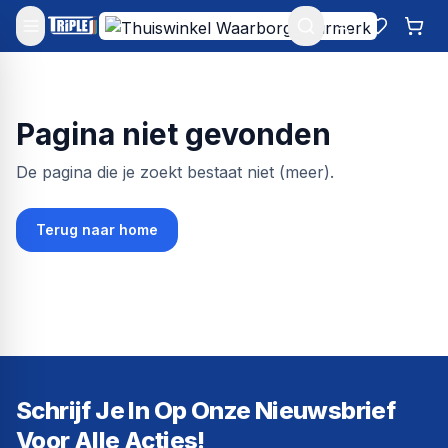
Mijn account
Favoriet
Win
Pagina niet gevonden
De pagina die je zoekt bestaat niet (meer).
Terug naar home
Schrijf Je In Op Onze Nieuwsbrief
Voor Alle Acties!