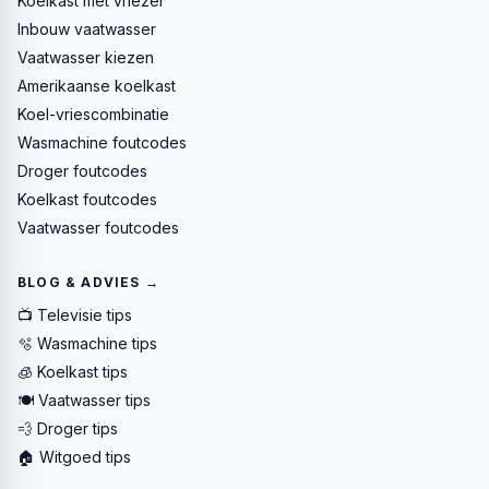
Koelkast met vriezer
Inbouw vaatwasser
Vaatwasser kiezen
Amerikaanse koelkast
Koel-vriescombinatie
Wasmachine foutcodes
Droger foutcodes
Koelkast foutcodes
Vaatwasser foutcodes
BLOG & ADVIES →
📺 Televisie tips
🫧 Wasmachine tips
🧊 Koelkast tips
🍽️ Vaatwasser tips
💨 Droger tips
🏠 Witgoed tips