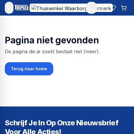
Mijn account
Favoriet
Win
Pagina niet gevonden
De pagina die je zoekt bestaat niet (meer).
Terug naar home
Schrijf Je In Op Onze Nieuwsbrief
Voor Alle Acties!