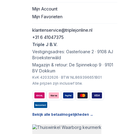
Mijn Account
Mijn Favorieten
klantenservice@triplejonline.nl
+31 6 41047375
Triple J B.V.
Vestigingsadres: Oasterloane 2 · 9108 AJ
Broeksterwâld
Magazijn & retour: De Spinnekop 9 · 9101
BV Dokkum
KvK 42032626 · BTW NL869396651B01
Alle prijzen zijn inclusief btw.
VISA
iDEAL
Klarna
PayPal
Bancontact
Bekijk alle betaalmogelijkheden →