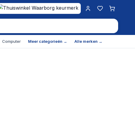
Mijn account
Favorieten
Winkelwa
Computer
Meer categorieën →
Alle merken →