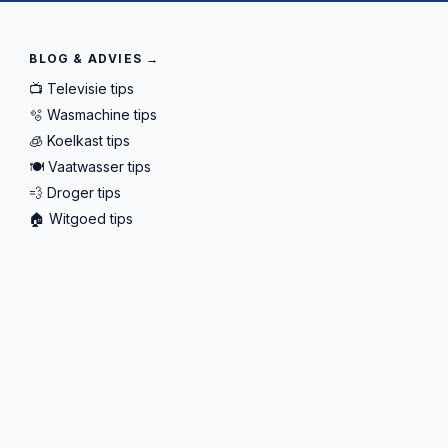
BLOG & ADVIES →
📺 Televisie tips
🫧 Wasmachine tips
🧊 Koelkast tips
🍽️ Vaatwasser tips
💨 Droger tips
🏠 Witgoed tips