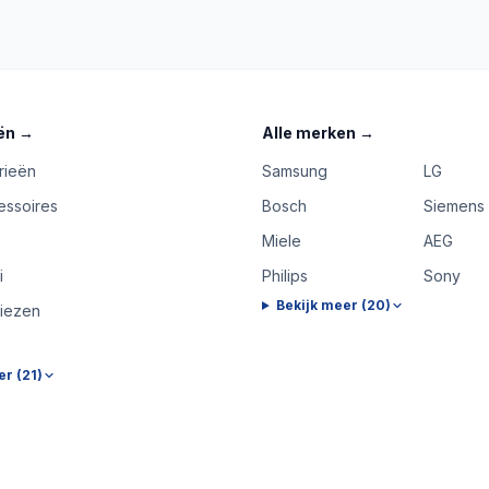
ën
→
Alle merken
→
rieën
Samsung
LG
essoires
Bosch
Siemens
Miele
AEG
i
Philips
Sony
Bekijk meer (
20
)
riezen
er (
21
)