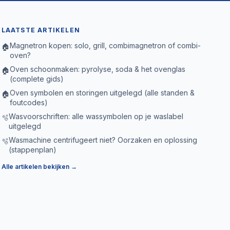
LAATSTE ARTIKELEN
Magnetron kopen: solo, grill, combimagnetron of combi-
🏠
oven?
Oven schoonmaken: pyrolyse, soda & het ovenglas
🏠
(complete gids)
Oven symbolen en storingen uitgelegd (alle standen &
🏠
foutcodes)
Wasvoorschriften: alle wassymbolen op je waslabel
🫧
uitgelegd
Wasmachine centrifugeert niet? Oorzaken en oplossing
🫧
(stappenplan)
Alle artikelen bekijken →