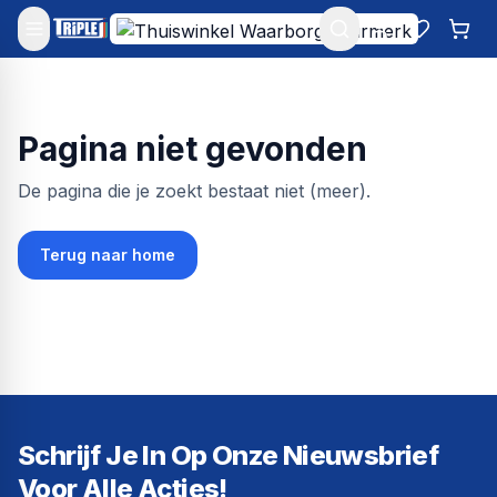
Mijn account
Favoriet
Win
Pagina niet gevonden
De pagina die je zoekt bestaat niet (meer).
Terug naar home
Schrijf Je In Op Onze Nieuwsbrief
Voor Alle Acties!