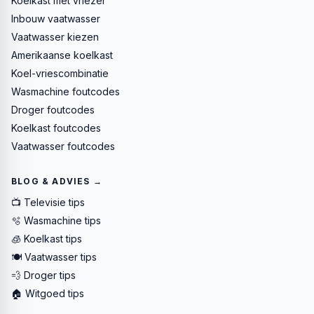
Koelkast met vriezer
Inbouw vaatwasser
Vaatwasser kiezen
Amerikaanse koelkast
Koel-vriescombinatie
Wasmachine foutcodes
Droger foutcodes
Koelkast foutcodes
Vaatwasser foutcodes
BLOG & ADVIES →
📺 Televisie tips
🫧 Wasmachine tips
🧊 Koelkast tips
🍽️ Vaatwasser tips
💨 Droger tips
🏠 Witgoed tips