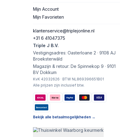
Mijn Account
Mijn Favorieten
klantenservice@triplejonline.nl
+31 6 41047375
Triple J B.V.
Vestigingsadres: Oasterloane 2 · 9108 AJ
Broeksterwâld
Magazijn & retour: De Spinnekop 9 · 9101
BV Dokkum
KvK 42032626 · BTW NL869396651B01
Alle prijzen zijn inclusief btw.
VISA
iDEAL
Klarna
PayPal
Bancontact
Bekijk alle betaalmogelijkheden →