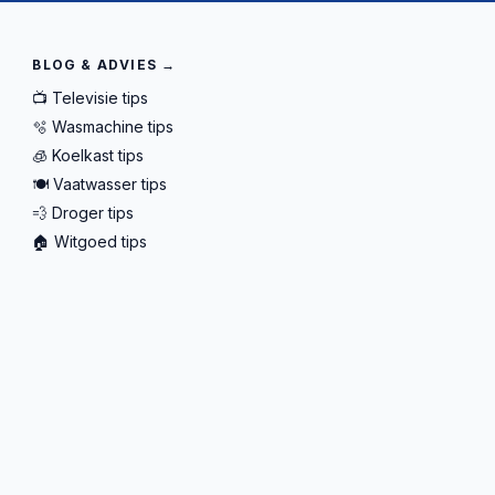
BLOG & ADVIES →
📺 Televisie tips
🫧 Wasmachine tips
🧊 Koelkast tips
🍽️ Vaatwasser tips
💨 Droger tips
🏠 Witgoed tips