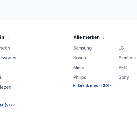
ën
→
Alle merken
→
rieën
Samsung
LG
essoires
Bosch
Siemens
Miele
AEG
i
Philips
Sony
Bekijk meer (
20
)
riezen
er (
21
)