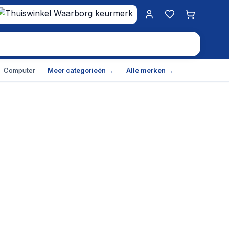
Mijn account
Favorieten
Winkelwa
Computer
Meer categorieën →
Alle merken →