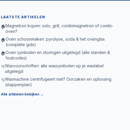
LAATSTE ARTIKELEN
Magnetron kopen: solo, grill, combimagnetron of combi-
🏠
oven?
Oven schoonmaken: pyrolyse, soda & het ovenglas
🏠
(complete gids)
Oven symbolen en storingen uitgelegd (alle standen &
🏠
foutcodes)
Wasvoorschriften: alle wassymbolen op je waslabel
🫧
uitgelegd
Wasmachine centrifugeert niet? Oorzaken en oplossing
🫧
(stappenplan)
Alle artikelen bekijken →