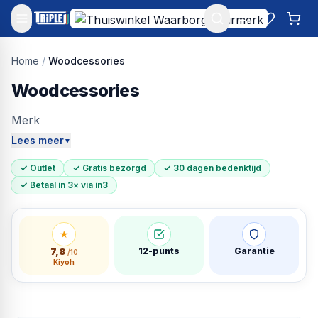
Mijn account
Favoriet
Win
Home
/
Woodcessories
Woodcessories
Merk
Lees meer
▼
✓ Outlet
✓ Gratis bezorgd
✓ 30 dagen bedenktijd
✓ Betaal in 3× via in3
★
7,8
12-punts
Garantie
/10
Kiyoh