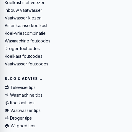
Koelkast met vriezer
Inbouw vaatwasser
Vaatwasser kiezen
Amerikaanse koelkast
Koel-vriescombinatie
Wasmachine foutcodes
Droger foutcodes
Koelkast foutcodes
Vaatwasser foutcodes
BLOG & ADVIES →
📺 Televisie tips
🫧 Wasmachine tips
🧊 Koelkast tips
🍽️ Vaatwasser tips
💨 Droger tips
🏠 Witgoed tips