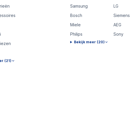
rieën
Samsung
LG
essoires
Bosch
Siemens
Miele
AEG
i
Philips
Sony
Bekijk meer (
20
)
riezen
er (
21
)