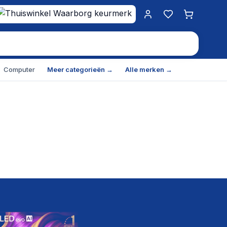
Mijn account
Favorieten
Winkelwa
Computer
Meer categorieën →
Alle merken →