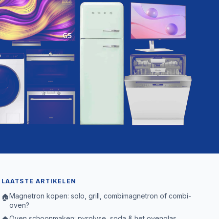
LAATSTE ARTIKELEN
Magnetron kopen: solo, grill, combimagnetron of combi-
🏠
oven?
Oven schoonmaken: pyrolyse, soda & het ovenglas