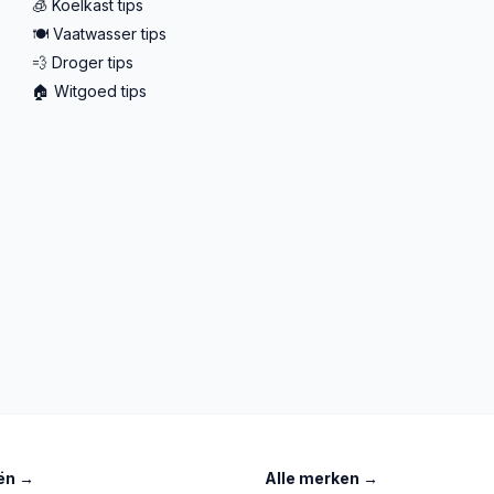
🧊 Koelkast tips
🍽️ Vaatwasser tips
💨 Droger tips
🏠 Witgoed tips
ën
→
Alle merken
→