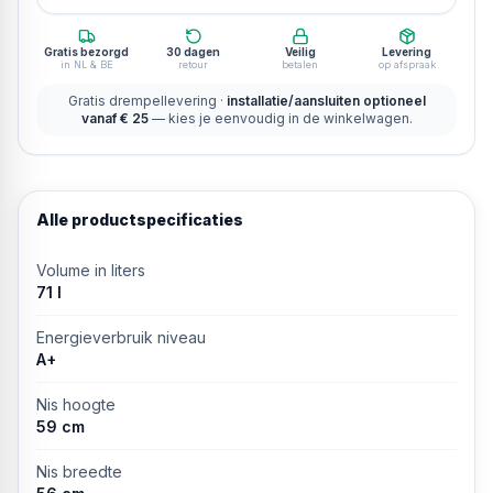
Gratis bezorgd
30 dagen
Veilig
Levering
in NL & BE
retour
betalen
op afspraak
Gratis drempellevering ·
installatie/aansluiten optioneel
vanaf € 25
— kies je eenvoudig in de winkelwagen.
Alle productspecificaties
Volume in liters
71 l
Energieverbruik niveau
A+
Nis hoogte
59 cm
Nis breedte