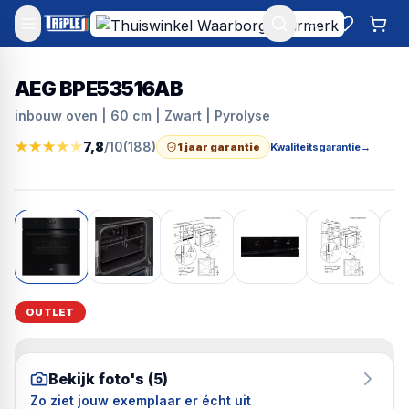
Mijn account
Favoriet
Win
AEG BPE53516AB
inbouw oven | 60 cm | Zwart | Pyrolyse
★
★
★
★
★
7,8
/10
(
188
)
1 jaar garantie
Kwaliteitsgarantie
→
OUTLET
Bekijk foto's (
5
)
Zo ziet jouw exemplaar er écht uit