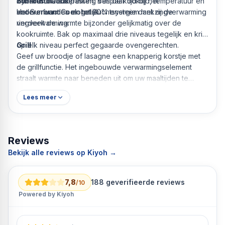
kookresultaat bereiken. Bespaar tijd bij het
dynamische aanpassing van de kooktijd, temperatuur en
SurroundCook
voorverwarmen en tot 20% energie dankzij de
andere functies mogelijk.
Het SurroundCook heteluchtsysteem met ringverwarming
ringverwarming.
verdeelt de warmte bijzonder gelijkmatig over de
kookruimte. Bak op maximaal drie niveaus tegelijk en krijg
op elk niveau perfect gegaarde ovengerechten.
Grill
Geef uw broodje of lasagne een knapperig korstje met
de grillfunctie. Het ingebouwde verwarmingselement
straalt warmte naar beneden uit om uw maaltijden te
bruinen of te roosteren.
Lees meer
Merk AEG
Modelnaam BPE53516AB
Energieverbruik conventionele werking 0,94 kWh
Reviews
Energieverbruik warme lucht of circulatielucht 0,67 kWh
Bekijk alle reviews op Kiyoh →
Warmtebron elektrisch
Ovenvolume 65 liter
Energieklasse A+
7,8
188
geverifieerde reviews
/10
Kenmerken en functies
Powered by Kiyoh
Verwarmingstypes
Ontdooien
Luchtvochtigheid Convectie