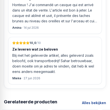
Diepte 56 cm
Honteux ! J'ai commandé un casque qui est arrivé
Nishoogte minimaal 59,3 cm
dans un état de vente. L'article est bon à jeter. Le
Nisbreedte minimaal 56 cm
casque est abîmé et usé, il présente des taches
Nisdiepte 56 cm
brunes au niveau des oreilles et sur l'arceau et cuir
Gewicht 31,9 kg
qui est craquelé ! Les coussins sont eux « dégonflés
Amina
·
14 jul 2026
Technische gegevens
».
Spanning 230 V
Zekering 16 A
10,0
/10
Verbindingswaarde 2,32 kW
Ze leveren wat ze beloven
Lengte van de aansluitkabel 1,6 meter
Blij met het geleverde artikel, alles geleverd zoals
beloofd, ook transportbedrijf Sahar betrouwbaar,
doen moeite om je adres te vinden, dat heb ik wel
eens anders meegemaakt.
Mieke
·
27 jun 2026
Gerelateerde producten
Alles bekijken