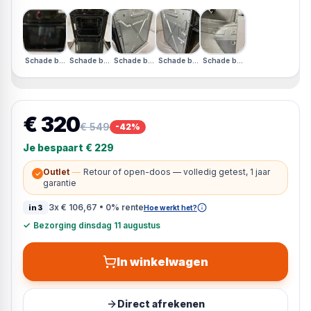
Schade bovenkant
Schade bovenkant
Schade bovenkant
Schade bovenkant
Schade bovenkant
€ 320
€ 549
-
42
%
Je bespaart
€ 229
Outlet
—
Retour of open-doos — volledig getest, 1 jaar
✓
garantie
3x
€ 106,67
• 0% rente
in3
Hoe werkt het?
✓
Bezorging dinsdag 11 augustus
In winkelwagen
Direct afrekenen