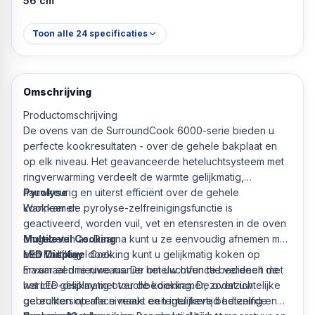
56 cm
Toon alle
24
specificaties
Omschrijving
Productomschrijving
De ovens van de SurroundCook 6000-serie bieden u
perfecte kookresultaten - over de gehele bakplaat en
op elk niveau. Het geavanceerde heteluchtsysteem met
ringverwarming verdeelt de warmte gelijkmatig,
nauwkeurig en uiterst efficiënt over de gehele
Pyrolyse
kookkamer.
Wanneer de pyrolyse-zelfreinigingsfunctie is
geactiveerd, worden vuil, vet en etensresten in de oven
Multilevel Cooking
omgezet in as. Daarna kunt u ze eenvoudig afnemen met
Met Multilevel Cooking kunt u gelijkmatig koken op
een vochtige doek.
LED Display
maximaal drie niveaus. De heteluchtfunctie verdeelt de
Ervaar een nieuwe manier om uw oven te bedienen met
warmte gelijkmatig over de kookkamer, zodat uw
het LED-display met touchbediening. De overzichtelijke
gerechten op alle niveaus en tegelijkertijd hetzelfde
gebruikersinterface maakt een intuïtieve bediening en