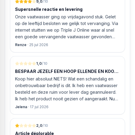
9,0
/10
Grillstand
Supersnelle reactie en levering
Hetelucht
Onze vaatwasser ging op vrijdagavond stuk. Gelet
Heteluchtgrillen
op de leeftijd besloten we gelijk tot vervanging. Via
Boven-/onderwarmte
internet stuitten we op Triple J Online waar al snel
Pizzastand
een goede vervangende vaatwasser gevonden
Diepvriesmaaltijden
werd. ‘s Ochtends even gebeld met de
Onderwarmte
Renze
·
25 jul 2026
klantenservice of de vaatwasser ook geleverd en
Knoppen geïntegreerd
geïnstalleerd kan worden. Dit bleek het geval tegen
Weergave LED-scherm
alleszins concurrente prijzen. De vriendelijke
1,0
/10
Type deur glazen deur
medewerker gaf aan dat, als we gelijk via de
Kinderslot
BESPAAR JEZELF EEN HOOP ELLENDE EN KOOP
website gingen bestellen en betalen, hij z’n best
HIER NIETS!
Restwarmte-indicator
Koop hier absoluut NIETS! Wat een schandalig en
ging doen om ‘s middags nog te leveren. Het
Zelfreinigend pyrolyse
onbetrouwbaar bedrijf is dit. Ik heb een vaatwasser
bleken geen loze woorden: om 16.00 uur werd de
Binnenverlichting Halogeenlamp
besteld en deze ruim voor lever dag geannuleerd.
Neff vaatwasser geleverd en ver
Meegeleverde accessoires
Ik heb het product nooit gezien of aangeraakt. Nu
1 combi-rek
weigeren ze gewoon om mijn geld volledig terug te
Jelena
·
17 jul 2026
1 geëmailleerde bakplaat
storten en willen ze zomaar € 60 "transportkosten"
Afmetingen en gewicht
van MIJN geld inhouden!
Hoogte 59 cm
2,0
/10
Breedte 59,4 cm
Article déplorable