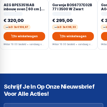
AEG BPE53516AB
Gorenje BOS6737E02B
Gor
inbouw oven | 60 cm |
77 l 3500 W Zwart
A04
Zwart | Pyrolyse
€ 320,00
€ 295,00
€ 
in3: 3x € 106,67
in3: 3x € 98,33
i
In winkelwagen
In winkelwagen
Voor 16:00 besteld = vandaag verzonden
Voor 16:00 besteld = vandaag verzonden
Schrijf Je In Op Onze Nieuwsbrief
Voor Alle Acties!