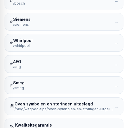
⭐
→
/bosch
Siemens
⭐
→
/siemens
Whirlpool
⭐
→
/whirlpool
AEG
⭐
→
/aeg
Smeg
⭐
→
/smeg
Oven symbolen en storingen uitgelegd
📄
→
/blog/witgoed-tips/oven-symbolen-en-storingen-uitgelegd
Kwaliteitsgarantie
🏷️
→