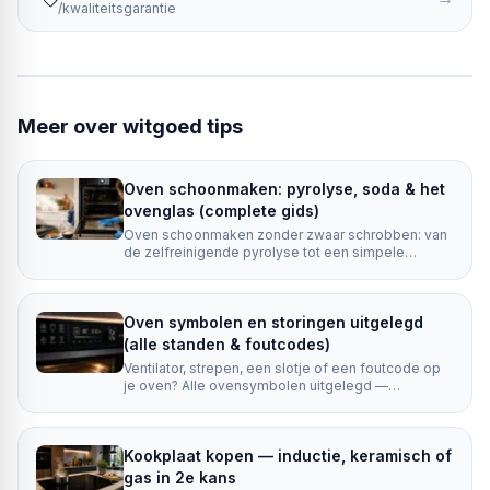
/kwaliteitsgarantie
Meer over
witgoed tips
Oven schoonmaken: pyrolyse, soda & het
ovenglas (complete gids)
Oven schoonmaken zonder zwaar schrobben: van
de zelfreinigende pyrolyse tot een simpele
sodapasta, plus het ovenglas, de roosters en de
deur.
Oven symbolen en storingen uitgelegd
(alle standen & foutcodes)
Ventilator, strepen, een slotje of een foutcode op
je oven? Alle ovensymbolen uitgelegd —
verwarmingsstanden, functies én
storingsmeldingen met de juiste actie.
Kookplaat kopen — inductie, keramisch of
gas in 2e kans