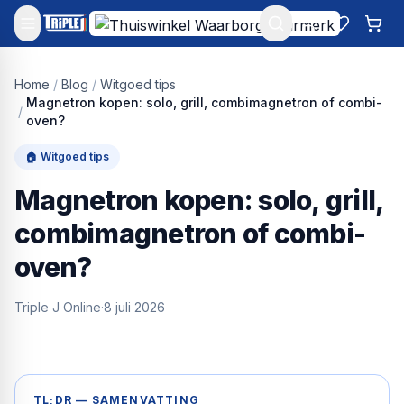
Mijn account
Favoriet
Win
Home
/
Blog
/
Witgoed tips
Magnetron kopen: solo, grill, combimagnetron of combi-
/
oven?
🏠
Witgoed tips
Magnetron kopen: solo, grill,
combimagnetron of combi-
oven?
Triple J Online
·
8 juli 2026
TL;DR — SAMENVATTING