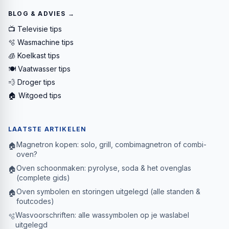
BLOG & ADVIES →
📺 Televisie tips
🫧 Wasmachine tips
🧊 Koelkast tips
🍽️ Vaatwasser tips
💨 Droger tips
🏠 Witgoed tips
LAATSTE ARTIKELEN
Magnetron kopen: solo, grill, combimagnetron of combi-
🏠
oven?
Oven schoonmaken: pyrolyse, soda & het ovenglas
🏠
(complete gids)
Oven symbolen en storingen uitgelegd (alle standen &
🏠
foutcodes)
Wasvoorschriften: alle wassymbolen op je waslabel
🫧
uitgelegd