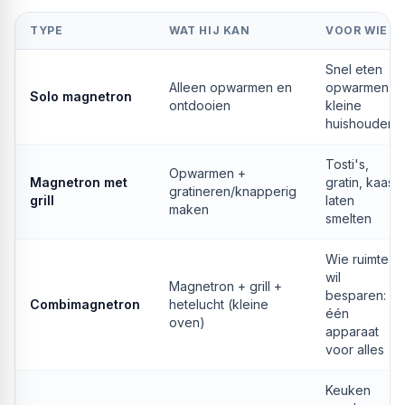
TYPE
WAT HIJ KAN
VOOR WIE
Snel eten
Alleen opwarmen en
opwarmen,
Solo magnetron
ontdooien
kleine
huishoudens
Tosti's,
Opwarmen +
Magnetron met
gratin, kaas
gratineren/knapperig
grill
laten
maken
smelten
Wie ruimte
wil
Magnetron + grill +
besparen:
Combimagnetron
hetelucht (kleine
één
oven)
apparaat
voor alles
Keuken