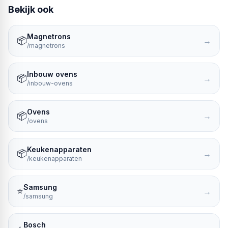
Bekijk ook
Magnetrons
📦
→
/magnetrons
Inbouw ovens
📦
→
/inbouw-ovens
Ovens
📦
→
/ovens
Keukenapparaten
📦
→
/keukenapparaten
Samsung
⭐
→
/samsung
Bosch