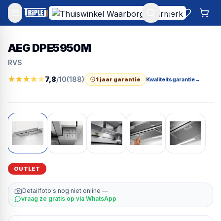
Mijn account
Favoriet
Win
AEG DPE5950M
RVS
★
★
★
★
★
7,8
/10
(
188
)
1 jaar garantie
Kwaliteitsgarantie
→
OUTLET
Detailfoto's nog niet online —
vraag ze gratis op via WhatsApp