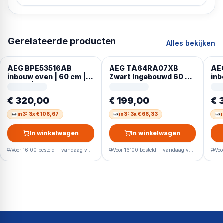
Gerelateerde producten
Alles bekijken
AEG BPE53516AB
AEG TA64RA07XB
AE
inbouw oven | 60 cm |
Zwart Ingebouwd 60 cm
inb
Zwart | Pyrolyse
Keramisch 4 zone(s)
Zwa
€ 320,00
€ 199,00
€ 
in3: 3x € 106,67
in3: 3x € 66,33
In winkelwagen
In winkelwagen
Voor 16:00 besteld = vandaag verzonden
Voor 16:00 besteld = vandaag verzonden