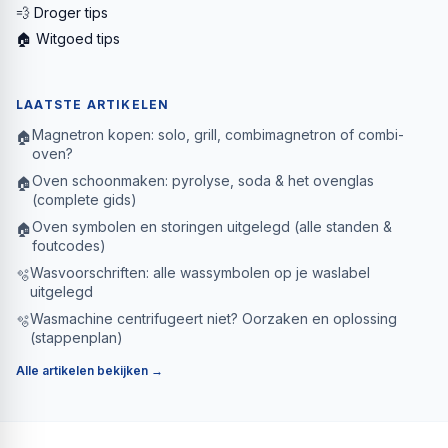
💨 Droger tips
🏠 Witgoed tips
LAATSTE ARTIKELEN
Magnetron kopen: solo, grill, combimagnetron of combi-
🏠
oven?
Oven schoonmaken: pyrolyse, soda & het ovenglas
🏠
(complete gids)
Oven symbolen en storingen uitgelegd (alle standen &
🏠
foutcodes)
Wasvoorschriften: alle wassymbolen op je waslabel
🫧
uitgelegd
Wasmachine centrifugeert niet? Oorzaken en oplossing
🫧
(stappenplan)
Alle artikelen bekijken →