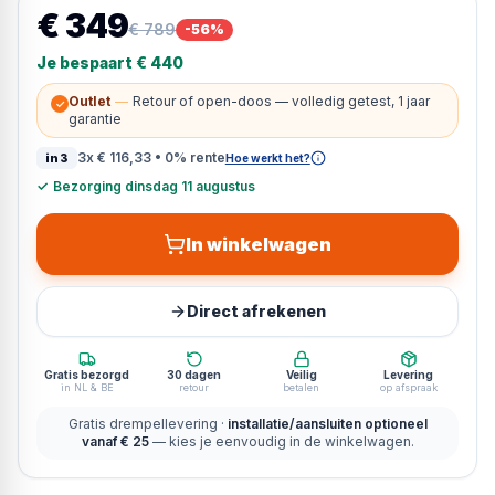
€ 349
€ 789
-
56
%
Je bespaart
€ 440
Outlet
—
Retour of open-doos — volledig getest, 1 jaar
✓
garantie
3x
€ 116,33
• 0% rente
in3
Hoe werkt het?
✓
Bezorging dinsdag 11 augustus
In winkelwagen
Direct afrekenen
Gratis bezorgd
30 dagen
Veilig
Levering
in NL & BE
retour
betalen
op afspraak
Gratis drempellevering ·
installatie/aansluiten optioneel
vanaf € 25
— kies je eenvoudig in de winkelwagen.