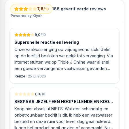
Het handige, betrouwbare vetfilter zorgt ervoor dat je
7,8
188
geverifieerde reviews
/10
keuken fris blijft en de afzuigkap optimaal presteert. Was
Powered by Kiyoh
met de hand of in de vaatwasser.
9,0
/10
Supersnelle reactie en levering
Onze vaatwasser ging op vrijdagavond stuk. Gelet
op de leeftijd besloten we gelijk tot vervanging. Via
internet stuitten we op Triple J Online waar al snel
een goede vervangende vaatwasser gevonden
werd. ‘s Ochtends even gebeld met de
Renze
·
25 jul 2026
klantenservice of de vaatwasser ook geleverd en
geïnstalleerd kan worden. Dit bleek het geval tegen
alleszins concurrente prijzen. De vriendelijke
1,0
/10
medewerker gaf aan dat, als we gelijk via de
BESPAAR JEZELF EEN HOOP ELLENDE EN KOOP
website gingen bestellen en betalen, hij z’n best
HIER NIETS!
Koop hier absoluut NIETS! Wat een schandalig en
ging doen om ‘s middags nog te leveren. Het
onbetrouwbaar bedrijf is dit. Ik heb een vaatwasser
bleken geen loze woorden: om 16.00 uur werd de
besteld en deze ruim voor lever dag geannuleerd.
Neff vaatwasser geleverd en ver
Ik heb het product nooit gezien of aangeraakt. Nu