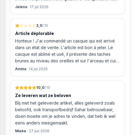
weigeren ze gewoon om mijn geld volledig terug te
Jelena
·
17 jul 2026
storten en willen ze zomaar € 60 "transportkosten"
van MIJN geld inhouden!
2,0
/10
Article déplorable
Honteux ! J'ai commandé un casque qui est arrivé
dans un état de vente. L'article est bon à jeter. Le
casque est abîmé et usé, il présente des taches
brunes au niveau des oreilles et sur l'arceau et cuir
qui est craquelé ! Les coussins sont eux « dégonflés
Amina
·
14 jul 2026
».
10,0
/10
Ze leveren wat ze beloven
Blij met het geleverde artikel, alles geleverd zoals
beloofd, ook transportbedrijf Sahar betrouwbaar,
doen moeite om je adres te vinden, dat heb ik wel
eens anders meegemaakt.
Mieke
·
27 jun 2026