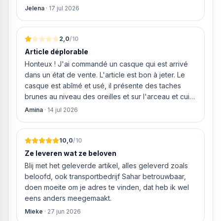
weigeren ze gewoon om mijn geld volledig terug te
Jelena
·
17 jul 2026
storten en willen ze zomaar € 60 "transportkosten"
van MIJN geld inhouden!
2,0
/10
Article déplorable
Honteux ! J'ai commandé un casque qui est arrivé
dans un état de vente. L'article est bon à jeter. Le
casque est abîmé et usé, il présente des taches
brunes au niveau des oreilles et sur l'arceau et cuir
qui est craquelé ! Les coussins sont eux « dégonflés
Amina
·
14 jul 2026
».
10,0
/10
Ze leveren wat ze beloven
Blij met het geleverde artikel, alles geleverd zoals
beloofd, ook transportbedrijf Sahar betrouwbaar,
doen moeite om je adres te vinden, dat heb ik wel
eens anders meegemaakt.
Mieke
·
27 jun 2026