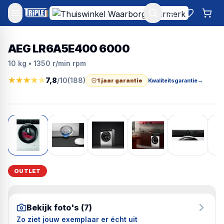
Mijn account
Favoriet
Win
AEG LR6A5E400 6000
10 kg • 1350 r/min rpm
★
★
★
★
★
7,8
/10
(
188
)
1 jaar garantie
Kwaliteitsgarantie
→
OUTLET
Bekijk foto's (
7
)
Zo ziet jouw exemplaar er écht uit