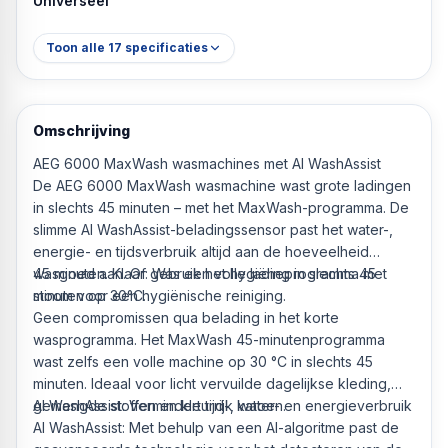
Universeel
Toon alle
17
specificaties
Omschrijving
AEG 6000 MaxWash wasmachines met AI WashAssist
De AEG 6000 MaxWash wasmachine wast grote ladingen
in slechts 45 minuten – met het MaxWash-programma. De
slimme AI WashAssist-beladingssensor past het water-,
energie- en tijdsverbruik altijd aan de hoeveelheid
wasgoed aan. Of gebruik het hygiëneprogramma met
45 minuten. Klaar: Was een volle lading in slechts 45
stoom voor een hygiënische reiniging.
minuten op 30°C.
Geen compromissen qua belading in het korte
wasprogramma. Het MaxWash 45-minutenprogramma
wast zelfs een volle machine op 30 °C in slechts 45
minuten. Ideaal voor licht vervuilde dagelijkse kleding,
gemengde stoffen en kleurrijk katoen.
AI WashAssist: Vermindert tijd-, water- en energieverbruik
AI WashAssist: Met behulp van een AI-algoritme past de