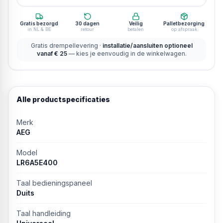
Gratis bezorgd
30 dagen
Veilig
Palletbezorging
in NL & BE
retour
betalen
op afspraak
Gratis drempellevering ·
installatie/aansluiten optioneel
vanaf € 25
— kies je eenvoudig in de winkelwagen.
Alle productspecificaties
Merk
AEG
Model
LR6A5E400
Taal bedieningspaneel
Duits
Taal handleiding