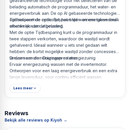
geavanceerde technologie voor het detecteren van de
belading automatisch de programmaduur, het water- en
energieverbruik aan. De op AI gebaseerde technologie
optimaliseert de cyclustijd, het water- en energieverbruik
Tijdbesparende optie: Bespaart tijd wanneer taken snel
afhankelijk van de belading.
moeten worden uitgevoerd.
Met de optie Tijdbesparing kunt u de programmaduur in
twee stappen verkorten, waardoor de wastijd wordt
gehalveerd. Ideaal wanneer u iets snel gedaan wilt
hebben: de kortst mogelijke wastijd zonder concessies
te doen aan de reinigingsprestaties.
Omvormermotor: Duurzaam en energiezuinig
Ervaar energiezuinig wassen met de invertermotor.
Ontworpen voor een laag energieverbruik en een extra
lange levensduur, voor continu efficiënt wassen.
Lees meer
Reviews
Bekijk alle reviews op Kiyoh →