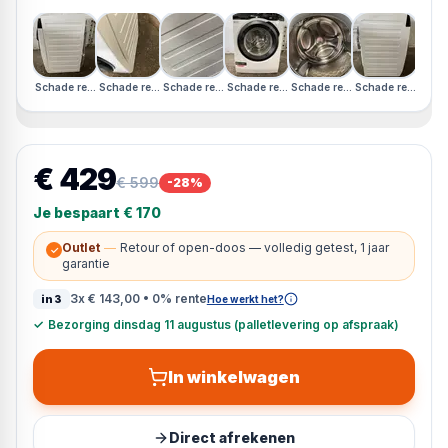
Schade rechterzijkant · Duits Display · Schade linkerzijkant
Schade rechterzijkant · Duits Display · Schade linkerzijkant
Schade rechterzijkant · Duits Display · Schade linkerzij
Schade rechterzijkant · Duits Display · Scha
Schade rechterzijkant · Duits D
Schade rechterzijk
Schad
€ 429
€ 599
-
28
%
Je bespaart
€ 170
Outlet
—
Retour of open-doos — volledig getest, 1 jaar
✓
garantie
3x
€ 143,00
• 0% rente
in3
Hoe werkt het?
✓
Bezorging dinsdag 11 augustus (palletlevering op afspraak)
In winkelwagen
Direct afrekenen