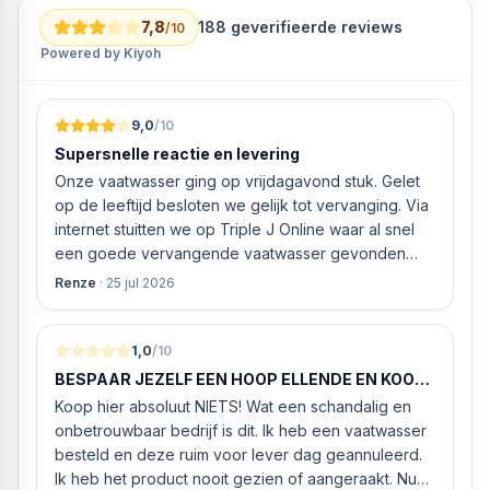
7,8
188
geverifieerde reviews
/10
Powered by Kiyoh
9,0
/10
Supersnelle reactie en levering
Onze vaatwasser ging op vrijdagavond stuk. Gelet
op de leeftijd besloten we gelijk tot vervanging. Via
internet stuitten we op Triple J Online waar al snel
een goede vervangende vaatwasser gevonden
werd. ‘s Ochtends even gebeld met de
Renze
·
25 jul 2026
klantenservice of de vaatwasser ook geleverd en
geïnstalleerd kan worden. Dit bleek het geval tegen
alleszins concurrente prijzen. De vriendelijke
1,0
/10
medewerker gaf aan dat, als we gelijk via de
BESPAAR JEZELF EEN HOOP ELLENDE EN KOOP
website gingen bestellen en betalen, hij z’n best
HIER NIETS!
Koop hier absoluut NIETS! Wat een schandalig en
ging doen om ‘s middags nog te leveren. Het
onbetrouwbaar bedrijf is dit. Ik heb een vaatwasser
bleken geen loze woorden: om 16.00 uur werd de
besteld en deze ruim voor lever dag geannuleerd.
Neff vaatwasser geleverd en ver
Ik heb het product nooit gezien of aangeraakt. Nu