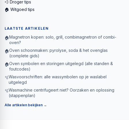
💨 Droger tips
🏠 Witgoed tips
LAATSTE ARTIKELEN
Magnetron kopen: solo, grill, combimagnetron of combi-
🏠
oven?
Oven schoonmaken: pyrolyse, soda & het ovenglas
🏠
(complete gids)
Oven symbolen en storingen uitgelegd (alle standen &
🏠
foutcodes)
Wasvoorschriften: alle wassymbolen op je waslabel
🫧
uitgelegd
Wasmachine centrifugeert niet? Oorzaken en oplossing
🫧
(stappenplan)
Alle artikelen bekijken →