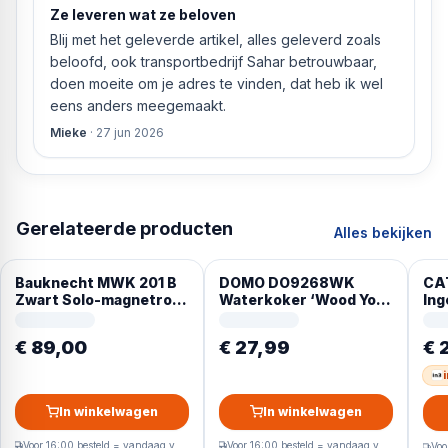
Ze leveren wat ze beloven
Blij met het geleverde artikel, alles geleverd zoals
beloofd, ook transportbedrijf Sahar betrouwbaar,
doen moeite om je adres te vinden, dat heb ik wel
eens anders meegemaakt.
Mieke
·
27 jun 2026
Gerelateerde producten
Alles bekijken
Bauknecht MWK 201 B
DOMO DO9268WK
CA
Zwart Solo-magnetron
Waterkoker ‘Wood You’
In
Aanrecht 20 l 700 W
– 1,7 L – mat grijs
Roe
€ 89,00
€ 27,99
€ 
i
In winkelwagen
In winkelwagen
Voor 16:00 besteld = vandaag verzonden
Voor 16:00 besteld = vandaag verzonden