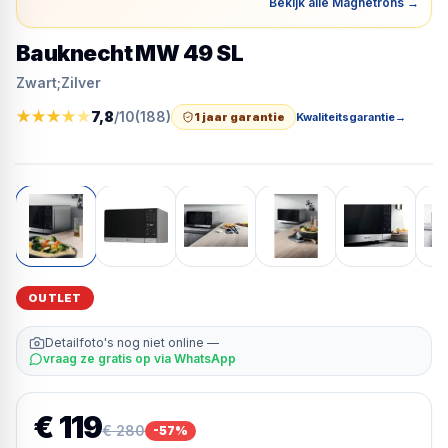
Bekijk alle Magnetrons
→
Bauknecht MW 49 SL
Zwart;Zilver
★
★
★
★
★
7,8
/10
(
188
)
1 jaar garantie
Kwaliteitsgarantie
→
OUTLET
Detailfoto's nog niet online —
vraag ze gratis op via WhatsApp
€ 119
€ 280
-
57
%