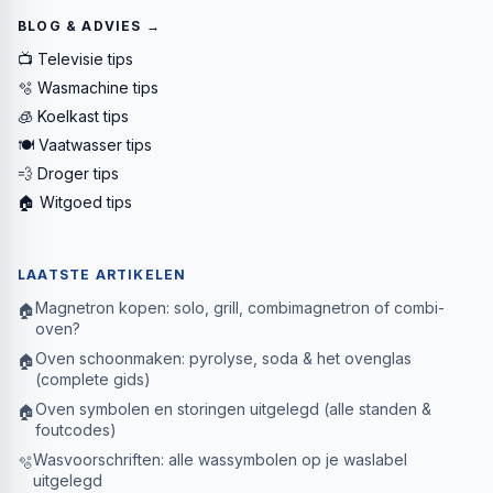
BLOG & ADVIES →
📺 Televisie tips
🫧 Wasmachine tips
🧊 Koelkast tips
🍽️ Vaatwasser tips
💨 Droger tips
🏠 Witgoed tips
LAATSTE ARTIKELEN
Magnetron kopen: solo, grill, combimagnetron of combi-
🏠
oven?
Oven schoonmaken: pyrolyse, soda & het ovenglas
🏠
(complete gids)
Oven symbolen en storingen uitgelegd (alle standen &
🏠
foutcodes)
Wasvoorschriften: alle wassymbolen op je waslabel
🫧
uitgelegd