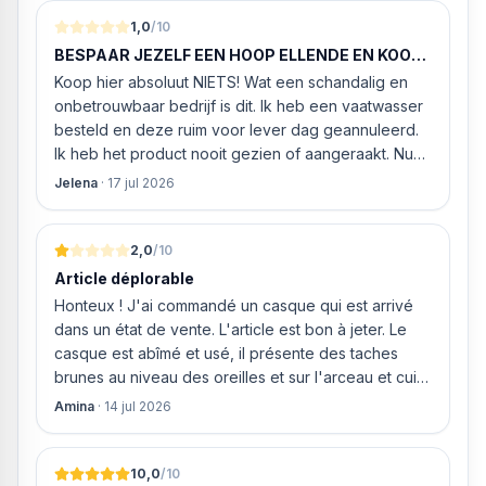
geïnstalleerd kan worden. Dit bleek het geval tegen
alleszins concurrente prijzen. De vriendelijke
1,0
/10
medewerker gaf aan dat, als we gelijk via de
BESPAAR JEZELF EEN HOOP ELLENDE EN KOOP
website gingen bestellen en betalen, hij z’n best
HIER NIETS!
Koop hier absoluut NIETS! Wat een schandalig en
ging doen om ‘s middags nog te leveren. Het
onbetrouwbaar bedrijf is dit. Ik heb een vaatwasser
bleken geen loze woorden: om 16.00 uur werd de
besteld en deze ruim voor lever dag geannuleerd.
Neff vaatwasser geleverd en ver
Ik heb het product nooit gezien of aangeraakt. Nu
weigeren ze gewoon om mijn geld volledig terug te
Jelena
·
17 jul 2026
storten en willen ze zomaar € 60 "transportkosten"
van MIJN geld inhouden!
2,0
/10
Article déplorable
Honteux ! J'ai commandé un casque qui est arrivé
dans un état de vente. L'article est bon à jeter. Le
casque est abîmé et usé, il présente des taches
brunes au niveau des oreilles et sur l'arceau et cuir
qui est craquelé ! Les coussins sont eux « dégonflés
Amina
·
14 jul 2026
».
10,0
/10