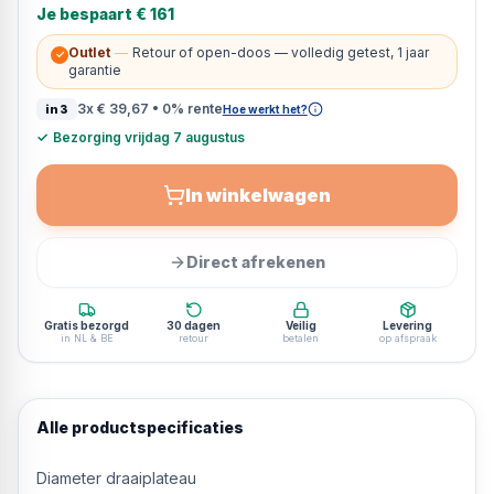
Je bespaart
€ 161
Outlet
—
Retour of open-doos — volledig getest, 1 jaar
✓
garantie
3x
€ 39,67
• 0% rente
in3
Hoe werkt het?
✓
Bezorging vrijdag 7 augustus
In winkelwagen
Direct afrekenen
Gratis bezorgd
30 dagen
Veilig
Levering
in NL & BE
retour
betalen
op afspraak
Alle productspecificaties
Diameter draaiplateau