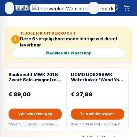
Mijn account
Favoriet
Win
TIJDELIJK UITVERKOCHT
Deze
6
vergelijkbare modellen zijn wél direct
!
leverbaar
💬
Advies via WhatsApp
Bauknecht MWK 201 B
DOMO DO9268WK
C
Zwart Solo-magnetron
Waterkoker ‘Wood You’
I
Aanrecht 20 l 700 W
– 1,7 L – mat grijs
R
€ 89,00
€ 27,99
€
In winkelwagen
In winkelwagen
Voor 16:00 besteld = vandaag verzonden
Voor 16:00 besteld = vandaag verzonden