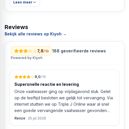
Lees meer
Reviews
Bekijk alle reviews op Kiyoh →
7,8
188
geverifieerde reviews
/10
Powered by Kiyoh
9,0
/10
Supersnelle reactie en levering
Onze vaatwasser ging op vrijdagavond stuk. Gelet
op de leeftijd besloten we gelijk tot vervanging. Via
internet stuitten we op Triple J Online waar al snel
een goede vervangende vaatwasser gevonden
werd. ‘s Ochtends even gebeld met de
Renze
·
25 jul 2026
klantenservice of de vaatwasser ook geleverd en