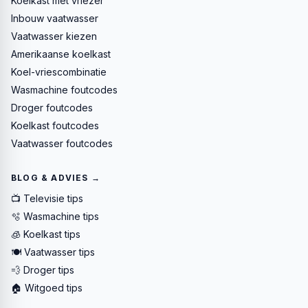
Koelkast met vriezer
Inbouw vaatwasser
Vaatwasser kiezen
Amerikaanse koelkast
Koel-vriescombinatie
Wasmachine foutcodes
Droger foutcodes
Koelkast foutcodes
Vaatwasser foutcodes
BLOG & ADVIES →
📺 Televisie tips
🫧 Wasmachine tips
🧊 Koelkast tips
🍽️ Vaatwasser tips
💨 Droger tips
🏠 Witgoed tips