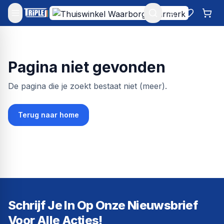
Mijn account
Favoriet
Win
Pagina niet gevonden
De pagina die je zoekt bestaat niet (meer).
Terug naar home
Schrijf Je In Op Onze Nieuwsbrief
Voor Alle Acties!