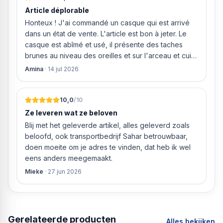
Article déplorable
Honteux ! J'ai commandé un casque qui est arrivé
dans un état de vente. L'article est bon à jeter. Le
casque est abîmé et usé, il présente des taches
brunes au niveau des oreilles et sur l'arceau et cuir
qui est craquelé ! Les coussins sont eux « dégonflés
Amina
·
14 jul 2026
».
10,0
/10
Ze leveren wat ze beloven
Blij met het geleverde artikel, alles geleverd zoals
beloofd, ook transportbedrijf Sahar betrouwbaar,
doen moeite om je adres te vinden, dat heb ik wel
eens anders meegemaakt.
Mieke
·
27 jun 2026
Gerelateerde producten
Alles bekijken