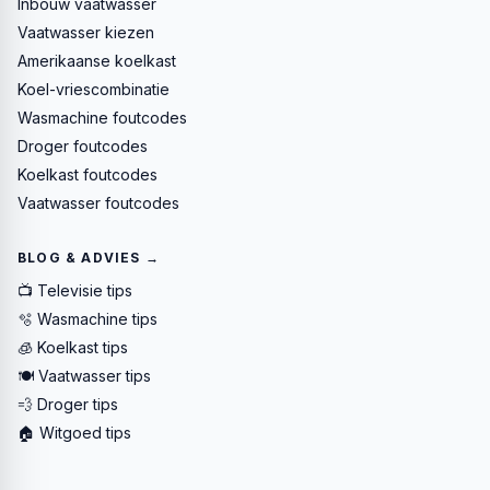
Inbouw vaatwasser
Vaatwasser kiezen
Amerikaanse koelkast
Koel-vriescombinatie
Wasmachine foutcodes
Droger foutcodes
Koelkast foutcodes
Vaatwasser foutcodes
BLOG & ADVIES →
📺 Televisie tips
🫧 Wasmachine tips
🧊 Koelkast tips
🍽️ Vaatwasser tips
💨 Droger tips
🏠 Witgoed tips