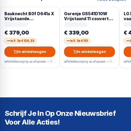
Bauknecht B0f D641a X
Gorenje GS541D10W
LG
Vrijstaande
Vrijstaand 11 couverts
vaa
Vaatwasser 60cm
D
14 
€ 379,00
€ 339,00
€ 
in3: 3x € 126,33
in3: 3x € 113
i
In winkelwagen
In winkelwagen
Palletbezorging op afspraak — 1-2 werkdagen
Palletbezorging op afspraak — 1-2 werkdagen
Schrijf Je In Op Onze Nieuwsbrief
Voor Alle Acties!