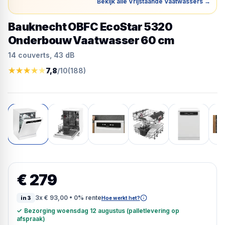
Bekijk alle Vrijstaande Vaatwassers
→
Bauknecht OBFC EcoStar 5320
Onderbouw Vaatwasser 60 cm
14 couverts, 43 dB
★
★
★
★
★
7,8
/10
(
188
)
€ 279
3x
€ 93,00
• 0% rente
in3
Hoe werkt het?
✓
Bezorging woensdag 12 augustus (palletlevering op
afspraak)