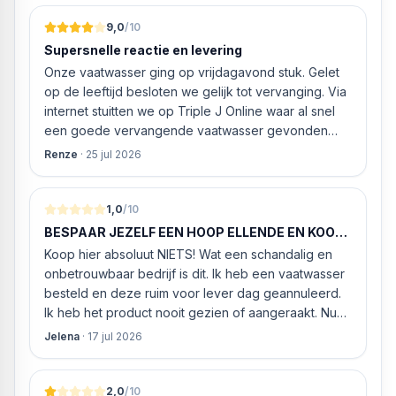
9,0
/10
Supersnelle reactie en levering
Onze vaatwasser ging op vrijdagavond stuk. Gelet
op de leeftijd besloten we gelijk tot vervanging. Via
internet stuitten we op Triple J Online waar al snel
een goede vervangende vaatwasser gevonden
werd. ‘s Ochtends even gebeld met de
Renze
·
25 jul 2026
klantenservice of de vaatwasser ook geleverd en
geïnstalleerd kan worden. Dit bleek het geval tegen
alleszins concurrente prijzen. De vriendelijke
1,0
/10
medewerker gaf aan dat, als we gelijk via de
BESPAAR JEZELF EEN HOOP ELLENDE EN KOOP
website gingen bestellen en betalen, hij z’n best
HIER NIETS!
Koop hier absoluut NIETS! Wat een schandalig en
ging doen om ‘s middags nog te leveren. Het
onbetrouwbaar bedrijf is dit. Ik heb een vaatwasser
bleken geen loze woorden: om 16.00 uur werd de
besteld en deze ruim voor lever dag geannuleerd.
Neff vaatwasser geleverd en ver
Ik heb het product nooit gezien of aangeraakt. Nu
weigeren ze gewoon om mijn geld volledig terug te
Jelena
·
17 jul 2026
storten en willen ze zomaar € 60 "transportkosten"
van MIJN geld inhouden!
2,0
/10