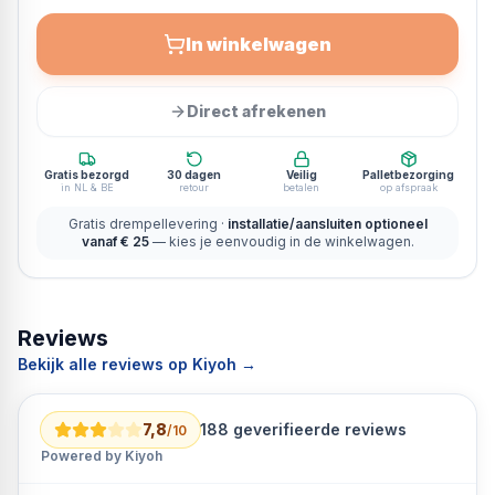
In winkelwagen
Direct afrekenen
Gratis bezorgd
30 dagen
Veilig
Palletbezorging
in NL & BE
retour
betalen
op afspraak
Gratis drempellevering ·
installatie/aansluiten optioneel
vanaf € 25
— kies je eenvoudig in de winkelwagen.
Reviews
Bekijk alle reviews op Kiyoh →
7,8
188
geverifieerde reviews
/10
Powered by Kiyoh