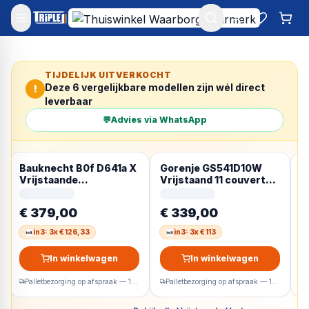
Mijn account
Favoriet
Win
TIJDELIJK UITVERKOCHT
Deze
6
vergelijkbare modellen zijn wél direct
!
leverbaar
💬
Advies via WhatsApp
Bauknecht B0f D641a X
Gorenje GS541D10W
L
Vrijstaande
Vrijstaand 11 couverts
v
Vaatwasser 60cm
D
1
€ 379,00
€ 339,00
€
in3: 3x € 126,33
in3: 3x € 113
In winkelwagen
In winkelwagen
Palletbezorging op afspraak — 1-2 werkdagen
Palletbezorging op afspraak — 1-2 werkdagen