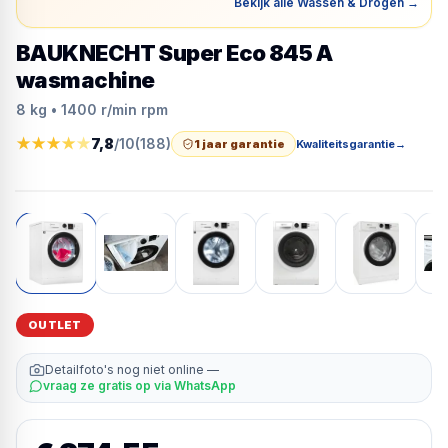
Bekijk alle Wassen & Drogen
→
BAUKNECHT Super Eco 845 A
wasmachine
8 kg • 1400 r/min rpm
★
★
★
★
★
7,8
/10
(
188
)
1 jaar garantie
Kwaliteitsgarantie
→
OUTLET
Detailfoto's nog niet online —
vraag ze gratis op via WhatsApp