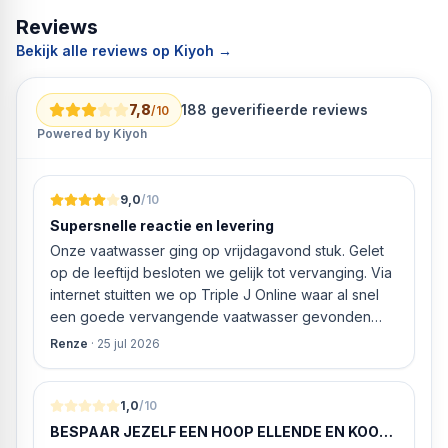
Reviews
Bekijk alle reviews op Kiyoh →
7,8
188
geverifieerde reviews
/10
Powered by Kiyoh
9,0
/10
Supersnelle reactie en levering
Onze vaatwasser ging op vrijdagavond stuk. Gelet
op de leeftijd besloten we gelijk tot vervanging. Via
internet stuitten we op Triple J Online waar al snel
een goede vervangende vaatwasser gevonden
werd. ‘s Ochtends even gebeld met de
Renze
·
25 jul 2026
klantenservice of de vaatwasser ook geleverd en
geïnstalleerd kan worden. Dit bleek het geval tegen
alleszins concurrente prijzen. De vriendelijke
1,0
/10
medewerker gaf aan dat, als we gelijk via de
BESPAAR JEZELF EEN HOOP ELLENDE EN KOOP