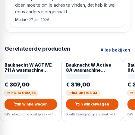
doen moeite om je adres te vinden, dat heb ik wel
eens anders meegemaakt.
Mieke
·
27 jun 2026
Gerelateerde producten
Alles bekijken
Bauknecht W ACTIVE
Bauknecht W Active
Bau
711 A wasmachine
8A wasmachine
8A
Voorlader 7 kg 1400
Voorlader 8 kg 1400
Voo
RPM Wit Duits display
RPM Wit Duits display
RPM
€ 307,00
€ 319,00
€ 
in3: 3x € 102,33
in3: 3x € 106,33
In winkelwagen
In winkelwagen
Palletbezorging op afspraak — 1-2 werkdagen
Palletbezorging op afspraak — 1-2 werkdagen