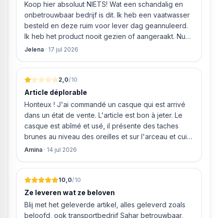
website gingen bestellen en betalen, hij z’n best
HIER NIETS!
Koop hier absoluut NIETS! Wat een schandalig en
ging doen om ‘s middags nog te leveren. Het
onbetrouwbaar bedrijf is dit. Ik heb een vaatwasser
bleken geen loze woorden: om 16.00 uur werd de
besteld en deze ruim voor lever dag geannuleerd.
Neff vaatwasser geleverd en ver
Ik heb het product nooit gezien of aangeraakt. Nu
weigeren ze gewoon om mijn geld volledig terug te
Jelena
·
17 jul 2026
storten en willen ze zomaar € 60 "transportkosten"
van MIJN geld inhouden!
2,0
/10
Article déplorable
Honteux ! J'ai commandé un casque qui est arrivé
dans un état de vente. L'article est bon à jeter. Le
casque est abîmé et usé, il présente des taches
brunes au niveau des oreilles et sur l'arceau et cuir
qui est craquelé ! Les coussins sont eux « dégonflés
Amina
·
14 jul 2026
».
10,0
/10
Ze leveren wat ze beloven
Blij met het geleverde artikel, alles geleverd zoals
beloofd, ook transportbedrijf Sahar betrouwbaar,