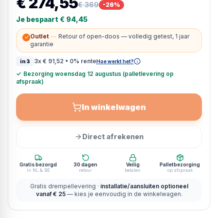
€ 274,55
€ 369
-
26
%
Je bespaart
€ 94,45
Outlet
—
Retour of open-doos — volledig getest, 1 jaar
✓
garantie
3x
€ 91,52
• 0% rente
in3
Hoe werkt het?
✓
Bezorging woensdag 12 augustus (palletlevering op
afspraak)
In winkelwagen
Direct afrekenen
Gratis bezorgd
30 dagen
Veilig
Palletbezorging
in NL & BE
retour
betalen
op afspraak
Gratis drempellevering ·
installatie/aansluiten optioneel
vanaf € 25
— kies je eenvoudig in de winkelwagen.