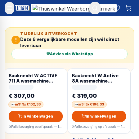
Mijn account
Favoriet
Win
TIJDELIJK UITVERKOCHT
Deze
6
vergelijkbare modellen zijn wél direct
!
leverbaar
💬
Advies via WhatsApp
Bauknecht W ACTIVE
Bauknecht W Active
B
711 A wasmachine
8A wasmachine
8
Voorlader 7 kg 1400
Voorlader 8 kg 1400
V
RPM Wit Duits display
RPM Wit Duits display
R
€ 307,00
€ 319,00
€
in3: 3x € 102,33
in3: 3x € 106,33
In winkelwagen
In winkelwagen
Palletbezorging op afspraak — 1-2 werkdagen
Palletbezorging op afspraak — 1-2 werkdagen