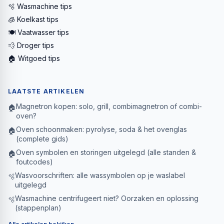
🫧 Wasmachine tips
🧊 Koelkast tips
🍽️ Vaatwasser tips
💨 Droger tips
🏠 Witgoed tips
LAATSTE ARTIKELEN
Magnetron kopen: solo, grill, combimagnetron of combi-
🏠
oven?
Oven schoonmaken: pyrolyse, soda & het ovenglas
🏠
(complete gids)
Oven symbolen en storingen uitgelegd (alle standen &
🏠
foutcodes)
Wasvoorschriften: alle wassymbolen op je waslabel
🫧
uitgelegd
Wasmachine centrifugeert niet? Oorzaken en oplossing
🫧
(stappenplan)