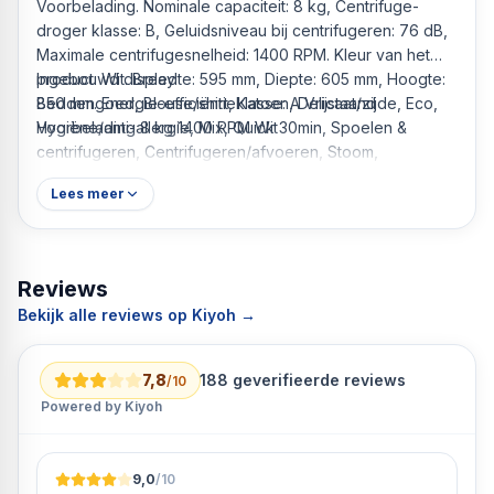
Voorbelading. Nominale capaciteit: 8 kg, Centrifuge-
droger klasse: B, Geluidsniveau bij centrifugeren: 76 dB,
Maximale centrifugesnelheid: 1400 RPM. Kleur van het
product: Wit. Breedte: 595 mm, Diepte: 605 mm, Hoogte:
Ingebouwd display
850 mm. Energie-efficiëntieklasse: A Vrijstaand
Beddengoed, Blouse/shirt, Katoen, Delicaat/zijde, Eco,
Voorbelading 8 kg 1400 RPM Wit
Hygiëne/anti-allergie, Mix, Quick 30min, Spoelen &
centrifugeren, Centrifugeren/afvoeren, Stoom,
Synthetische, Wit, Wol
Lees meer
Uitgestelde start timer Resterende tijd indicatie Kinderslot
Centrifuge-droger klasse: B
B 76 dB
A 47 kWu 48 l
Reviews
Bekijk alle reviews op Kiyoh →
7,8
188
geverifieerde reviews
/10
Powered by Kiyoh
9,0
/10