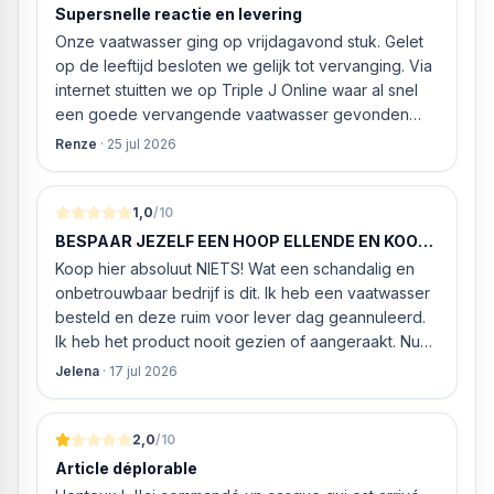
Supersnelle reactie en levering
Onze vaatwasser ging op vrijdagavond stuk. Gelet
op de leeftijd besloten we gelijk tot vervanging. Via
internet stuitten we op Triple J Online waar al snel
een goede vervangende vaatwasser gevonden
werd. ‘s Ochtends even gebeld met de
Renze
·
25 jul 2026
klantenservice of de vaatwasser ook geleverd en
geïnstalleerd kan worden. Dit bleek het geval tegen
alleszins concurrente prijzen. De vriendelijke
1,0
/10
medewerker gaf aan dat, als we gelijk via de
BESPAAR JEZELF EEN HOOP ELLENDE EN KOOP
website gingen bestellen en betalen, hij z’n best
HIER NIETS!
Koop hier absoluut NIETS! Wat een schandalig en
ging doen om ‘s middags nog te leveren. Het
onbetrouwbaar bedrijf is dit. Ik heb een vaatwasser
bleken geen loze woorden: om 16.00 uur werd de
besteld en deze ruim voor lever dag geannuleerd.
Neff vaatwasser geleverd en ver
Ik heb het product nooit gezien of aangeraakt. Nu
weigeren ze gewoon om mijn geld volledig terug te
Jelena
·
17 jul 2026
storten en willen ze zomaar € 60 "transportkosten"
van MIJN geld inhouden!
2,0
/10
Article déplorable