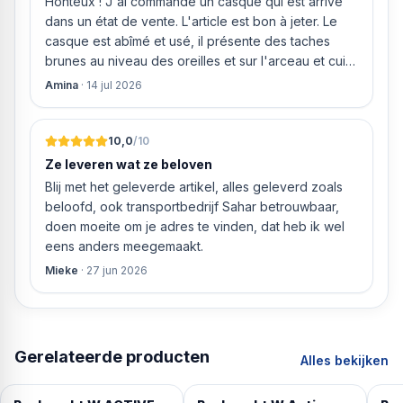
Honteux ! J'ai commandé un casque qui est arrivé
dans un état de vente. L'article est bon à jeter. Le
casque est abîmé et usé, il présente des taches
brunes au niveau des oreilles et sur l'arceau et cuir
qui est craquelé ! Les coussins sont eux « dégonflés
Amina
·
14 jul 2026
».
10,0
/10
Ze leveren wat ze beloven
Blij met het geleverde artikel, alles geleverd zoals
beloofd, ook transportbedrijf Sahar betrouwbaar,
doen moeite om je adres te vinden, dat heb ik wel
eens anders meegemaakt.
Mieke
·
27 jun 2026
Gerelateerde producten
Alles bekijken