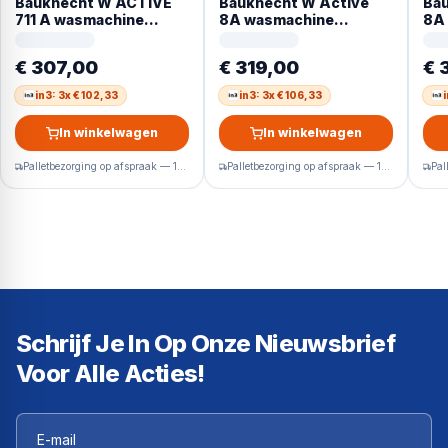
Bauknecht W ACTIVE
Bauknecht W Active
Bau
711 A wasmachine
8A wasmachine
8A
Voorlader 7 kg 1400
Voorlader 8 kg 1400
Voo
RPM Wit Duits display
RPM Wit Duits display
RPM
€ 307,00
€ 319,00
€ 
in3: 3x € 102,33
in3: 3x € 106,33
In winkelwagen
In winkelwagen
Palletbezorging op afspraak — 1-2 werkdagen
Palletbezorging op afspraak — 1-2 werkdagen
Schrijf Je In Op Onze Nieuwsbrief
Voor Alle Acties!