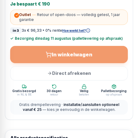
Je bespaart
€ 190
Outlet
—
Retour of open-doos — volledig getest, 1 jaar
✓
garantie
3x
€ 96,33
• 0% rente
in3
Hoe werkt het?
✓
Bezorging dinsdag 11 augustus (palletlevering op afspraak)
In winkelwagen
Direct afrekenen
Gratis bezorgd
30 dagen
Veilig
Palletbezorging
in NL & BE
retour
betalen
op afspraak
Gratis drempellevering ·
installatie/aansluiten optioneel
vanaf € 25
— kies je eenvoudig in de winkelwagen.
Alle productspecificaties