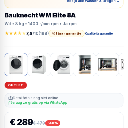
Bekijk alle Wassen & Drogen
→
Bauknecht WM Elite 8A
Wit • 8 kg • 1400 r/min rpm • Ja rpm
★
★
★
★
★
7,8
/10
(
188
)
1 jaar garantie
Kwaliteitsgarantie
→
OUTLET
Detailfoto's nog niet online —
vraag ze gratis op via WhatsApp
€ 289
€ 479
-
40
%