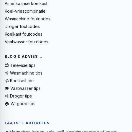
Amerikaanse koelkast
Koel-vriescombinatie
Wasmachine foutcodes
Droger foutcodes
Koelkast foutcodes
Vaatwasser foutcodes
BLOG & ADVIES →
📺 Televisie tips
🫧 Wasmachine tips
🧊 Koelkast tips
🍽️ Vaatwasser tips
💨 Droger tips
🏠 Witgoed tips
LAATSTE ARTIKELEN
Magnetron kopen: solo, grill, combimagnetron of combi-