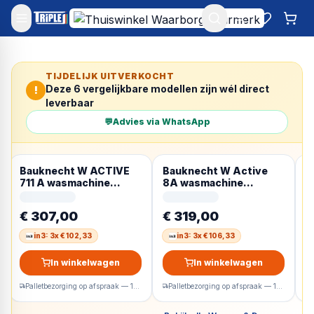
Mijn account
Favoriet
Win
TIJDELIJK UITVERKOCHT
Deze
6
vergelijkbare modellen zijn wél direct
!
leverbaar
💬
Advies via WhatsApp
Bauknecht W ACTIVE
Bauknecht W Active
B
711 A wasmachine
8A wasmachine
8
Voorlader 7 kg 1400
Voorlader 8 kg 1400
V
RPM Wit Duits display
RPM Wit Duits display
R
€ 307,00
€ 319,00
€
in3: 3x € 102,33
in3: 3x € 106,33
In winkelwagen
In winkelwagen
Palletbezorging op afspraak — 1-2 werkdagen
Palletbezorging op afspraak — 1-2 werkdagen