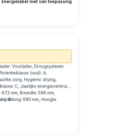
Energielabel niet van toepassing
iciëntieklasse (oud): A,
chte zorg, Hygienic drying,
klasse: C, Jaarlijks energieverbruik:
te: 672 mm, Breedte: 598 mm,
verpakking: 690 mm, Hoogte
's: 15