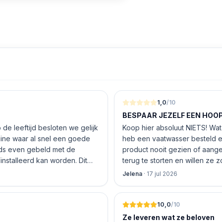
1,0
/10
BESPAAR JEZELF EEN HOOP 
de leeftijd besloten we gelijk
Koop hier absoluut NIETS! Wat 
nline waar al snel een goede
heb een vaatwasser besteld e
product nooit gezien of aang
nstalleerd kan worden. Dit
terug te storten en willen ze
 De vriendelijke medewerker
inhouden!
Jelena
·
17 jul 2026
len en betalen, hij z’n best
 geen loze woorden: om 16.00
10,0
/10
Ze leveren wat ze beloven