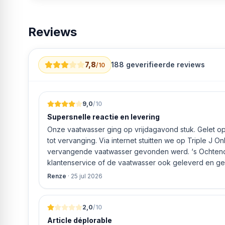
Reviews
7,8
188
geverifieerde reviews
/10
9,0
/10
Supersnelle reactie en levering
Onze vaatwasser ging op vrijdagavond stuk. Gelet op 
tot vervanging. Via internet stuitten we op Triple J O
vervangende vaatwasser gevonden werd. ‘s Ochtends even gebeld met de
klantenservice of de vaatwasser ook geleverd en geï
bleek het geval tegen alleszins concurrente prijzen.
Renze
·
25 jul 2026
gaf aan dat, als we gelijk via de website gingen bestel
ging doen om ‘s middags nog te leveren. Het bleken
uur werd de Neff vaatwasser geleverd en ver
2,0
/10
Article déplorable