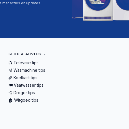
ls met acties en updates.
BLOG & ADVIES →
📺 Televisie tips
🫧 Wasmachine tips
🧊 Koelkast tips
🍽️ Vaatwasser tips
💨 Droger tips
🏠 Witgoed tips