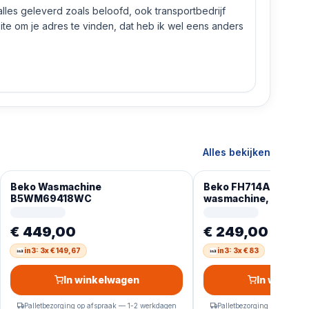
 alles geleverd zoals beloofd, ook transportbedrijf
e om je adres te vinden, dat heb ik wel eens anders
Alles bekijken
Beko Wasmachine
Beko FH714AES voor
B5WM69418WC
wasmachine, 7 kg, 1
Duits Display
€ 449,00
€ 249,00
in3: 3x € 149,67
in3: 3x € 83
In winkelwagen
In winkel
Palletbezorging op afspraak — 1-2 werkdagen
Palletbezorging op afspra