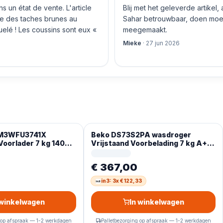
 un état de vente. L'article
Blij met het geleverde artikel,
nte des taches brunes au
Sahar betrouwbaar, doen moeit
quelé ! Les coussins sont eux «
meegemaakt.
Mieke
·
27 jun 2026
BM3WFU3741X
Beko DS73S2PA wasdroger
oorlader 7 kg 1400
Vrijstaand Voorbelading 7 kg A+
s display
Wit Duits display
€ 367,00
in3: 3x € 122,33
 winkelwagen
In winkelwagen
 op afspraak — 1-2 werkdagen
Palletbezorging op afspraak — 1-2 werkdagen