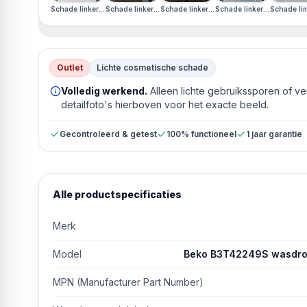
Schade linkerzijkant · Schade rechterzijkant · Duits Display · Schade voo
Schade linkerzijkant · Schade rechterzijkant · Duits Disp
Schade linkerzijkant · Schade rechterzijka
Schade linkerzijkant · Sch
Schade lin
Outlet
Lichte cosmetische schade
Volledig werkend.
Alleen lichte gebruikssporen of v
detailfoto's hierboven voor het exacte beeld.
Gecontroleerd & getest
100% functioneel
1 jaar garantie
Alle productspecificaties
Merk
Model
Beko B3T42249S wasdroge
MPN (Manufacturer Part Number)