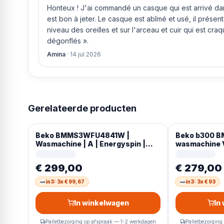
Honteux ! J'ai commandé un casque qui est arrivé dans
est bon à jeter. Le casque est abîmé et usé, il prése
niveau des oreilles et sur l'arceau et cuir qui est cra
dégonflés ».
Amina
·
14 jul 2026
Gerelateerde producten
Beko BMMS3WFU4841W |
Beko b300 
Wasmachine | A | Energyspin |
wasmachine V
Duits Display
RPM Wit Duit
€ 299,00
€ 279,00
in3: 3x € 99,67
in3: 3x € 93
In winkelwagen
In
Palletbezorging op afspraak — 1-2 werkdagen
Palletbezorging