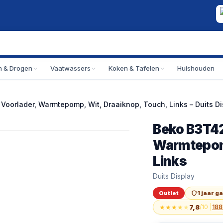
 & Drogen
Vaatwassers
Koken & Tafelen
Huishouden
Voorlader, Warmtepomp, Wit, Draaiknop, Touch, Links – Duits Di
Beko B3T42
Outlet
Beko B3T42249S, V
Warmtepomp
Links
Duits Display
Outlet
1 jaar g
★
★
★
★
★
7,8
/10
|
188