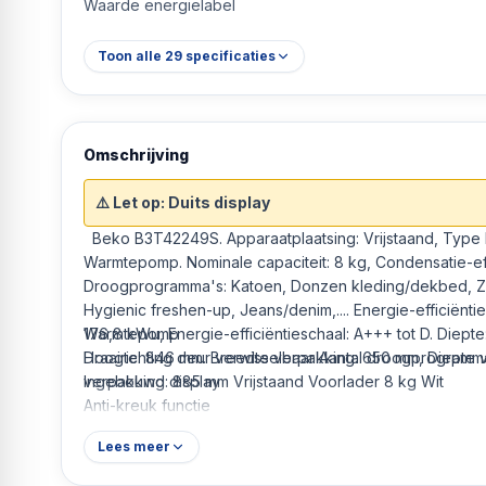
Waarde energielabel
Toon alle
29
specificaties
Omschrijving
⚠️ Let op: Duits display
Beko B3T42249S. Apparaatplaatsing: Vrijstaand, Type lader: Voorlader, Droogsysteem:
Warmtepomp. Nominale capaciteit: 8 kg, Condensatie-eff
Droogprogramma's: Katoen, Donzen kleding/dekbed, Za
Hygienic freshen-up, Jeans/denim,.... Energie-efficiëntie
176,8 kWu, Energie-efficiëntieschaal: A+++ tot D. Diep
Warmtepomp
Hoogte: 846 mm. Breedte verpakking: 650 mm, Diepte 
Draairichting deur verwisselbaar Aantal droogprogramma
verpakking: 885 mm Vrijstaand Voorlader 8 kg Wit
Ingebouwd display
Anti-kreuk functie
Energie-efficiëntieklasse: C
Lees meer
176,8 kWu 63 dB