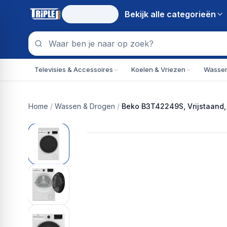
Bekijk alle
categorieën
Televisies & Accessoires
Koelen & Vriezen
Wassen
Home
/
Wassen & Drogen
/
Beko B3T42249S, Vrijstaand, 