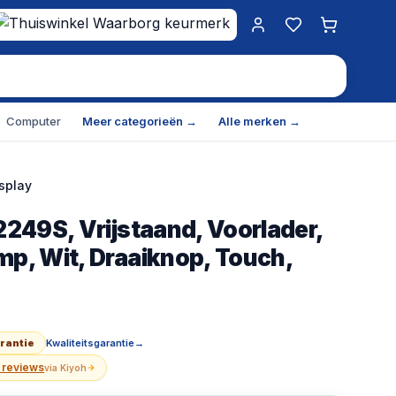
Mijn account
Favorieten
Winkelwa
Computer
Meer categorieën →
Alle merken →
splay
249S, Vrijstaand, Voorlader,
rijstaand, Voorlader, Warmtepomp, Wit, Draaiknop, Touch,
, Wit, Draaiknop, Touch,
arantie
Kwaliteitsgarantie
→
 reviews
via
Kiyoh