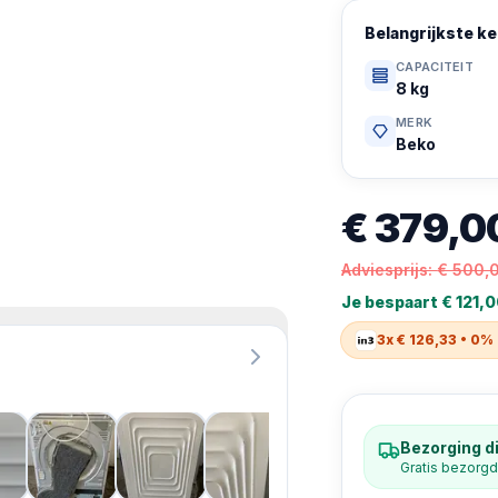
Belangrijkste 
CAPACITEIT
8 kg
MERK
Beko
€ 379,0
Adviesprijs:
€ 500,
Je bespaart
€ 121,
3x € 126,33 • 0%
Bezorging di
Gratis bezorgd