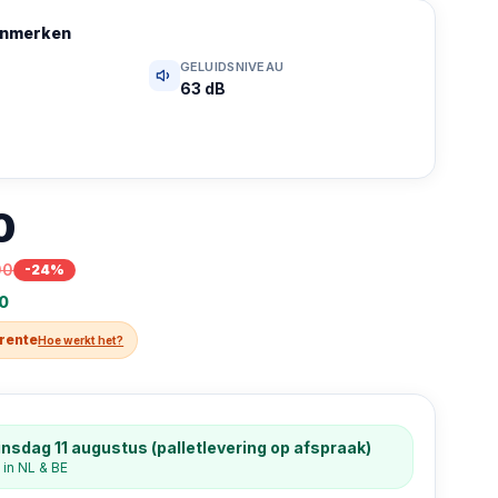
kenmerken
GELUIDSNIVEAU
63 dB
0
00
-
24
%
00
 rente
Hoe werkt het?
nsdag 11 augustus (palletlevering op afspraak)
 in NL & BE