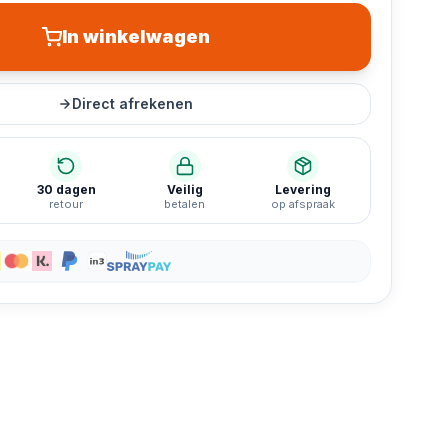
de voorkant
s Display · Schade voorkant
In winkelwagen
Direct afrekenen
30 dagen
Veilig
Levering
retour
betalen
op afspraak