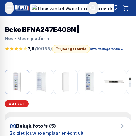
Mijn account
Favoriet
Win
Beko BFNA247E40SN |
Nee • Geen platform
★
★
★
★
★
7,8
/10
(
188
)
1 jaar garantie
Kwaliteitsgarantie
→
OUTLET
Bekijk foto's (
5
)
Zo ziet jouw exemplaar er écht uit