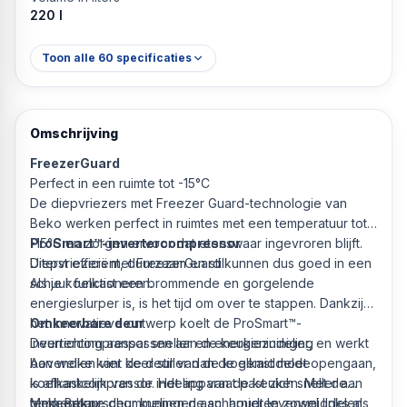
220 l
Toon alle
60
specificaties
Omschrijving
FreezerGuard
Perfect in een ruimte tot -15°C
De diepvriezers met Freezer Guard-technologie van
Beko werken perfect in ruimtes met een temperatuur tot
-15°C en zorgen ervoor dat etenswaar ingevroren blijft.
ProSmart™-invertercompressor
Diepvriezers met FreezerGuard kunnen dus goed in een
Uiterst efficiënt, duurzaam en stil
schuur functioneren.
Als je koelkast een brommende en gorgelende
energieslurper is, is het tijd om over te stappen. Dankzij
het innovatieve ontwerp koelt de ProSmart™-
Omkeerbare deur
invertercompressor sneller en energiezuiniger, en werkt
Deurrichting aanpassen aan de keukenindeling
bovendien vier keer stiller dan de gemiddelde
Aan welke kant de deur van de koelkast moet opengaan,
koelkastcompressor. Het apparaat past zich sneller aan
is afhankelijk van de indeling van de keuken. Met de
temperatuurschommelingen aan, houdt levensmiddelen
omkeerbare deur kunnen de scharnieren zowel links als
Merk Beko