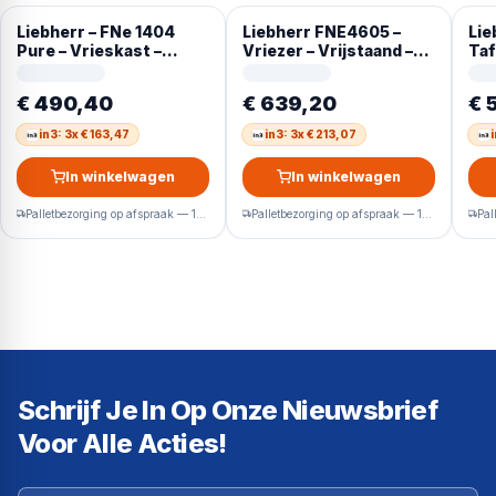
Liebherr – FNe 1404
Liebherr FNE4605 –
Lie
Pure – Vrieskast –
Vriezer – Vrijstaand –
Taf
NoFrost – Vrijstaand
200 L – E – Wit
93L – E – Wit
€ 490,40
€ 639,20
€ 
in3: 3x € 163,47
in3: 3x € 213,07
In winkelwagen
In winkelwagen
Palletbezorging op afspraak — 1-2 werkdagen
Palletbezorging op afspraak — 1-2 werkdagen
Schrijf Je In Op Onze Nieuwsbrief
Voor Alle Acties!