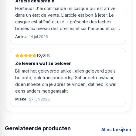
Article déplorable
Honteux ! J'ai commandé un casque qui est arrivé
dans un état de vente. L'article est bon à jeter. Le
casque est abîmé et usé, il présente des taches
brunes au niveau des oreilles et sur l'arceau et cuir
qui est craquelé ! Les coussins sont eux « dégonflés
Amina
·
14 jul 2026
».
10,0
/10
Ze leveren wat ze beloven
Blij met het geleverde artikel, alles geleverd zoals
beloofd, ook transportbedrijf Sahar betrouwbaar,
doen moeite om je adres te vinden, dat heb ik wel
eens anders meegemaakt.
Mieke
·
27 jun 2026
Gerelateerde producten
Alles bekijken