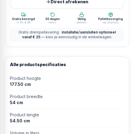
Direct afrekenen
Gratis bezorgd
30 dagen
Veilig
Palletbezorging
in NL & BE
retour
betalen
op afspraak
Gratis drempellevering ·
installatie/aansluiten optioneel
vanaf € 25
— kies je eenvoudig in de winkelwagen.
Alle productspecificaties
Product hoogte
177.50 cm
Product breedte
54 cm
Product lengte
54.50 cm
Volume in liters