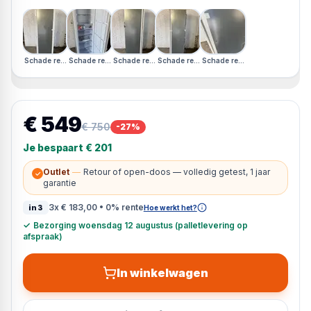
Schade rechterzijkant
Schade rechterzijkant
Schade rechterzijkant
Schade rechterzijkant
Schade rechterzijkant
€ 549
€ 750
-
27
%
Je bespaart
€ 201
Outlet
—
Retour of open-doos — volledig getest, 1 jaar
✓
garantie
3x
€ 183,00
• 0% rente
in3
Hoe werkt het?
✓
Bezorging woensdag 12 augustus (palletlevering op
afspraak)
In winkelwagen