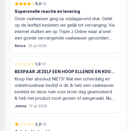
9,0
/10
Supersnelle reactie en levering
Onze vaatwasser ging op vrijdagavond stuk. Gelet
op de leeftijd besloten we gelijk tot vervanging. Via
internet stuitten we op Triple J Online waar al snel
een goede vervangende vaatwasser gevonden
werd. ‘s Ochtends even gebeld met de
Renze
·
25 jul 2026
klantenservice of de vaatwasser ook geleverd en
geïnstalleerd kan worden. Dit bleek het geval tegen
alleszins concurrente prijzen. De vriendelijke
1,0
/10
medewerker gaf aan dat, als we gelijk via de
BESPAAR JEZELF EEN HOOP ELLENDE EN KOOP
website gingen bestellen en betalen, hij z’n best
HIER NIETS!
Koop hier absoluut NIETS! Wat een schandalig en
ging doen om ‘s middags nog te leveren. Het
onbetrouwbaar bedrijf is dit. Ik heb een vaatwasser
bleken geen loze woorden: om 16.00 uur werd de
besteld en deze ruim voor lever dag geannuleerd.
Neff vaatwasser geleverd en ver
Ik heb het product nooit gezien of aangeraakt. Nu
weigeren ze gewoon om mijn geld volledig terug te
Jelena
·
17 jul 2026
storten en willen ze zomaar € 60 "transportkosten"
van MIJN geld inhouden!
2,0
/10