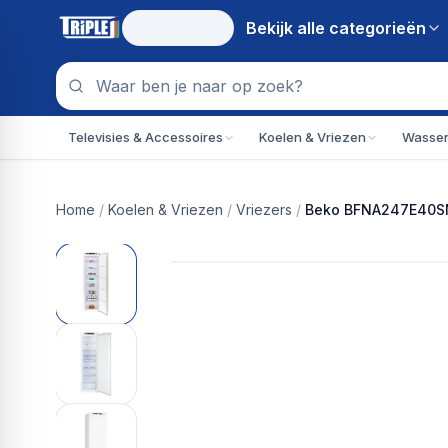
Bekijk alle
categorieën
Televisies & Accessoires
Koelen & Vriezen
Wassen
Home
/
Koelen & Vriezen
/
Vriezers
/
Beko BFNA247E40SN |