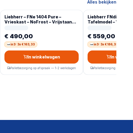
Alles bekijken
Liebherr – FNe 1404 Pure –
Liebherr FNdi 1624-2
Vrieskast – NoFrost – Vrijstaand
Tafelmodel – Vriezer
93L – E – Wit
€ 490,00
€ 559,00
in3: 3x € 163,33
in3: 3x € 186,33
In winkelwagen
In winkel
Palletbezorging op afspraak — 1-2 werkdagen
Palletbezorging op afspra