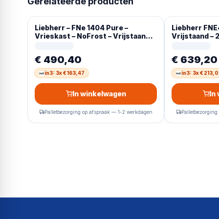
Gerelateerde producten
Liebherr – FNe 1404 Pure –
Liebherr FNE
Vrieskast – NoFrost – Vrijstaand
Vrijstaand – 2
93L – E – Wit
€ 490,40
€ 639,20
in3: 3x € 163,47
in3: 3x € 213,
In winkelwagen
In
Palletbezorging op afspraak — 1-2 werkdagen
Palletbezorging