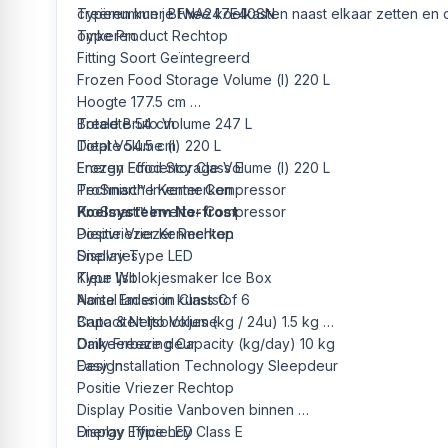
creëren kun je twee koelkasten naast elkaar zetten en
Typenummer BFNA247E40SN
omkeren.
Type Product Rechtop
Fitting Soort Geïntegreerd
Frozen Food Storage Volume (l) 220 L
Hoogte 177.5 cm
Breedte 54 cm
Totale Bruto Volume 247 L
Diepte 54.5 cm
Total Volume (l) 220 L
Energy Efficiency Class E
Frozen Food Storage Volume (l) 220 L
ProSmart™ Inverter Compressor
Technische Kenmerken
Koelsysteem No-frost
ProSmart™ Inverter Compressor
Positie Vriezer Rechtop
Diepvriezer Kenmerken
Display Type LED
Snelvries
Kleur Wit
Type Ijsblokjesmaker Ice Box
Noise Emission Class C
Aantal laden in kunststof 6
Bruto & Netto Volume
Capaciteit Ijsblokjes (kg / 24u) 1.5 kg
Daily Freezing Capacity (kg/day) 10 kg
Omkeerbare deur
Design
Easy Installation Technology Sleepdeur
Positie Vriezer Rechtop
Display Positie Vanboven binnen
Display Type LED
Energy Efficiency Class E