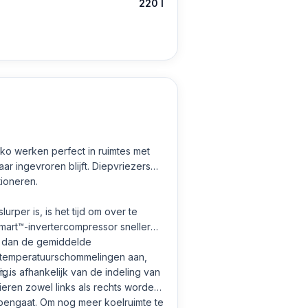
220 l
ko werken perfect in ruimtes met
r ingevroren blijft. Diepvriezers
ioneren.
per is, is het tijd om over te
mart™-invertercompressor sneller
er dan de gemiddelde
n temperatuurschommelingen aan,
ig.
is afhankelijk van de indeling van
ren zowel links als rechts worden
opengaat. Om nog meer koelruimte te