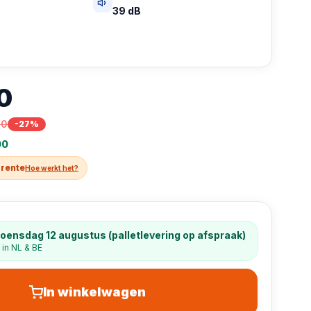
39 dB
0
00
-
27
%
00
 rente
Hoe werkt het?
oensdag 12 augustus (palletlevering op afspraak)
 in NL & BE
In winkelwagen