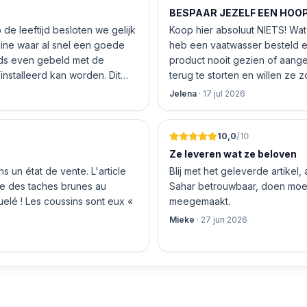
BESPAAR JEZELF EEN HOOP 
de leeftijd besloten we gelijk
Koop hier absoluut NIETS! Wat 
nline waar al snel een goede
heb een vaatwasser besteld e
product nooit gezien of aang
nstalleerd kan worden. Dit
terug te storten en willen ze
 De vriendelijke medewerker
inhouden!
Jelena
·
17 jul 2026
len en betalen, hij z’n best
 geen loze woorden: om 16.00
10,0
/10
Ze leveren wat ze beloven
 un état de vente. L'article
Blij met het geleverde artikel,
nte des taches brunes au
Sahar betrouwbaar, doen moeit
quelé ! Les coussins sont eux «
meegemaakt.
Mieke
·
27 jun 2026