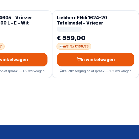
4605 – Vriezer –
Liebherr FNdi 1624-20 –
00 L – E – Wit
Tafelmodel – Vriezer
€ 559,00
07
in3: 3x € 186,33
 winkelwagen
In winkelwagen
 op afspraak — 1-2 werkdagen
Palletbezorging op afspraak — 1-2 werkdagen