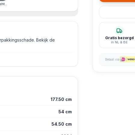
hterzijkant
Gratis bezorgd
erpakkingsschade. Bekijk de
in NL & BE
Betaal via
177.50 cm
54 cm
54.50 cm