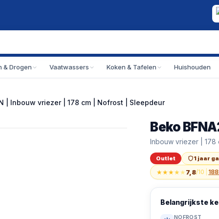
 & Drogen
Vaatwassers
Koken & Tafelen
Huishouden
 Inbouw vriezer | 178 cm | Nofrost | Sleepdeur
Beko BFNA
Outlet
Beko BFNA247E40S
Inbouw vriezer | 178
Outlet
1 jaar g
★
★
★
★
★
7,8
/10
|
188
Belangrijkste 
NOFROST