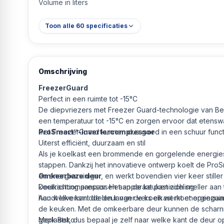
Volume in liters
Toon alle
60
specificaties
Omschrijving
FreezerGuard
Perfect in een ruimte tot -15°C
De diepvriezers met Freezer Guard-technologie van Be
een temperatuur tot -15°C en zorgen ervoor dat etenswaa
met FreezerGuard kunnen dus goed in een schuur funct
ProSmart™-invertercompressor
Uiterst efficiënt, duurzaam en stil
Als je koelkast een brommende en gorgelende energieslur
stappen. Dankzij het innovatieve ontwerp koelt de ProS
en energiezuiniger, en werkt bovendien vier keer still
Omkeerbare deur
koelkastcompressor. Het apparaat past zich sneller aa
Deurrichting aanpassen aan de keukenindeling
houdt levensmiddelen langer vers en werkt energiezuin
Aan welke kant de deur van de koelkast moet opengaan, 
de keuken. Met de omkeerbare deur kunnen de scharnie
geplaatst, dus bepaal je zelf naar welke kant de deur 
Merk Beko