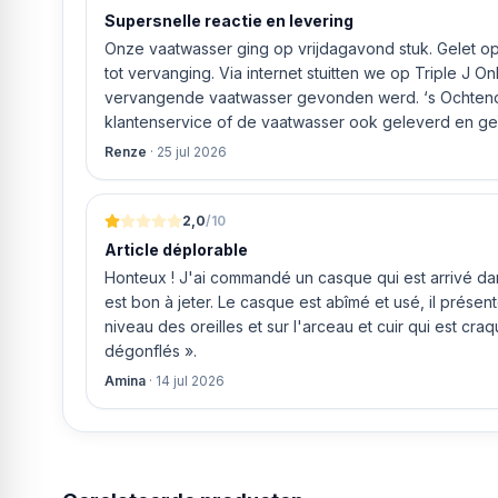
Supersnelle reactie en levering
Onze vaatwasser ging op vrijdagavond stuk. Gelet op 
tot vervanging. Via internet stuitten we op Triple J O
vervangende vaatwasser gevonden werd. ‘s Ochtends even gebeld met de
klantenservice of de vaatwasser ook geleverd en geï
bleek het geval tegen alleszins concurrente prijzen.
Renze
·
25 jul 2026
gaf aan dat, als we gelijk via de website gingen bestel
ging doen om ‘s middags nog te leveren. Het bleken
uur werd de Neff vaatwasser geleverd en ver
2,0
/10
Article déplorable
Honteux ! J'ai commandé un casque qui est arrivé dans
est bon à jeter. Le casque est abîmé et usé, il prése
niveau des oreilles et sur l'arceau et cuir qui est cra
dégonflés ».
Amina
·
14 jul 2026