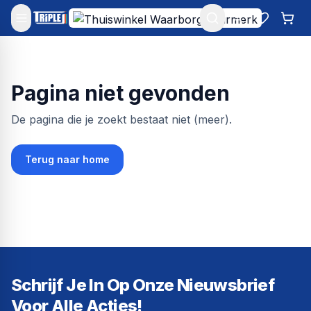
Mijn account
Favoriet
Win
Pagina niet gevonden
De pagina die je zoekt bestaat niet (meer).
Terug naar home
Schrijf Je In Op Onze Nieuwsbrief
Voor Alle Acties!