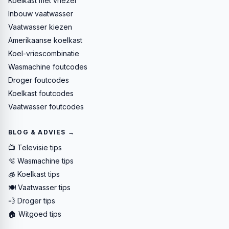
Koelkast met vriezer
Inbouw vaatwasser
Vaatwasser kiezen
Amerikaanse koelkast
Koel-vriescombinatie
Wasmachine foutcodes
Droger foutcodes
Koelkast foutcodes
Vaatwasser foutcodes
BLOG & ADVIES →
📺 Televisie tips
🫧 Wasmachine tips
🧊 Koelkast tips
🍽️ Vaatwasser tips
💨 Droger tips
🏠 Witgoed tips