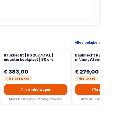
Alles bekijken
Bauknecht | BS 2677C AL |
Bauknecht RBAH 92 
inductie kookplaat | 80 cm
m³/uur, Afvoerend/r
A, D, C, 63 dB
€ 383,00
€ 279,00
in3: 3x € 127,67
in3: 3x € 93
In winkelwagen
In winkel
Voor 16:00 besteld = vandaag verzonden
Voor 16:00 besteld = va