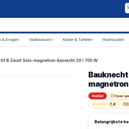
 & Drogen
Vaatwassers
Koken & Tafelen
Huishouden
1 B Zwart Solo-magnetron Aanrecht 20 l 700 W
Bauknecht 
Outlet
Bauknecht MWK 20
magnetron 
Outlet
1 jaar g
★
★
★
★
★
7,8
/10
|
188
Belangrijkste 