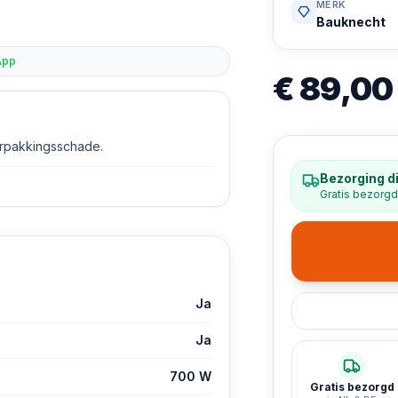
MERK
Bauknecht
App
€ 89,00
erpakkingsschade.
Bezorging d
Gratis bezorgd
Ja
Ja
700 W
Gratis bezorgd