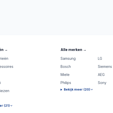
ën
→
Alle merken
→
rieën
Samsung
LG
essoires
Bosch
Siemens
Miele
AEG
i
Philips
Sony
Bekijk meer (
20
)
riezen
er (
21
)