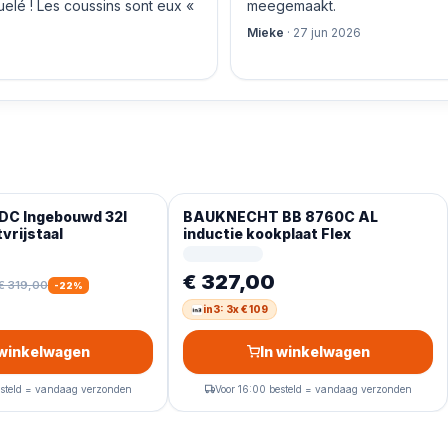
quelé ! Les coussins sont eux «
meegemaakt.
Mieke
·
27 jun 2026
DC Ingebouwd 32l
BAUKNECHT BB 8760C AL
rijstaal
inductie kookplaat Flex
€ 327,00
€ 319,00
-
22
%
in3: 3x € 109
 winkelwagen
In winkelwagen
esteld = vandaag verzonden
Voor 16:00 besteld = vandaag verzonden