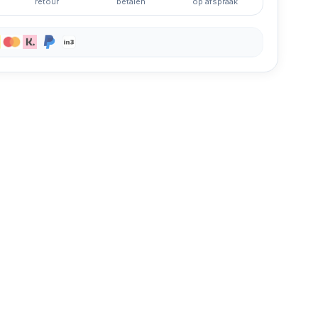
retour
betalen
op afspraak