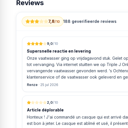
Reviews
7,8
188
geverifieerde reviews
/10
9,0
/10
Supersnelle reactie en levering
Onze vaatwasser ging op vrijdagavond stuk. Gelet op 
tot vervanging. Via internet stuitten we op Triple J O
vervangende vaatwasser gevonden werd. ‘s Ochtends even gebeld met de
klantenservice of de vaatwasser ook geleverd en geï
bleek het geval tegen alleszins concurrente prijzen.
Renze
·
25 jul 2026
gaf aan dat, als we gelijk via de website gingen bestel
ging doen om ‘s middags nog te leveren. Het bleken
uur werd de Neff vaatwasser geleverd en ver
2,0
/10
Article déplorable
Honteux ! J'ai commandé un casque qui est arrivé dans
est bon à jeter. Le casque est abîmé et usé, il prése