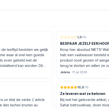
1,0
/10
BESPAAR JEZELF EEN HOOP 
de leeftijd besloten we gelijk
Koop hier absoluut NIETS! Wat 
nline waar al snel een goede
heb een vaatwasser besteld e
product nooit gezien of aang
nstalleerd kan worden. Dit
terug te storten en willen ze
 De vriendelijke medewerker
inhouden!
Jelena
·
17 jul 2026
len en betalen, hij z’n best
 geen loze woorden: om 16.00
10,0
/10
Ze leveren wat ze beloven
 un état de vente. L'article
Blij met het geleverde artikel,
nte des taches brunes au
Sahar betrouwbaar, doen moeit