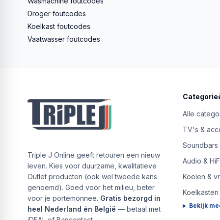
Wasmachine foutcodes
Droger foutcodes
Koelkast foutcodes
Vaatwasser foutcodes
Categorie
Alle catego
TV's & acc
Soundbars
Triple J Online geeft retouren een nieuw
Audio & HiF
leven. Kies voor duurzame, kwalitatieve
Outlet producten (ook wel tweede kans
Koelen & v
genoemd). Goed voor het milieu, beter
Koelkasten
voor je portemonnee.
Gratis bezorgd in
Bekijk me
heel Nederland én België
— betaal met
iDEAL of Bancontact.