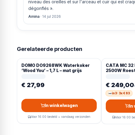
niveau des oreilles et sur l'arceau et cuir qui est cra
dégonflés ».
Amina
·
14 jul 2026
Gerelateerde producten
DOMO DO9268WK Waterkoker
CATA MC 32 
‘Wood You’ – 1,7 L – mat grijs
2500W Roestv
€ 27,99
€ 249,00
in3: 3x € 83
In winkelwagen
In
Voor 16:00 besteld = vandaag verzonden
Voor 16:00 b