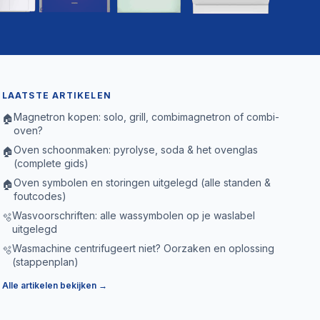
LAATSTE ARTIKELEN
Magnetron kopen: solo, grill, combimagnetron of combi-
🏠
oven?
Oven schoonmaken: pyrolyse, soda & het ovenglas
🏠
(complete gids)
Oven symbolen en storingen uitgelegd (alle standen &
🏠
foutcodes)
Wasvoorschriften: alle wassymbolen op je waslabel
🫧
uitgelegd
Wasmachine centrifugeert niet? Oorzaken en oplossing
🫧
(stappenplan)
Alle artikelen bekijken →