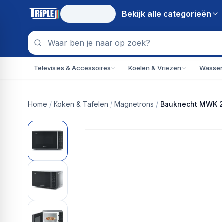
Bekijk alle
categorieën
Televisies & Accessoires
Koelen & Vriezen
Wassen
Home
/
Koken & Tafelen
/
Magnetrons
/
Bauknecht MWK 20