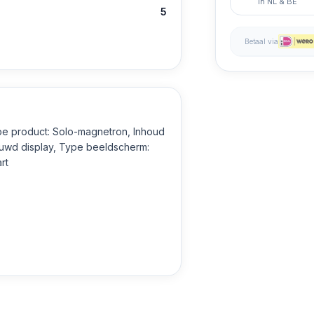
in NL & BE
5
Betaal via
pe product: Solo-magnetron, Inhoud
uwd display, Type beeldscherm:
art