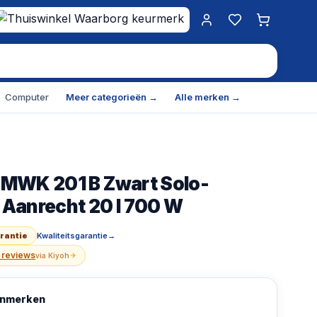
Mijn account
Favorieten
Winkelwa
Computer
Meer categorieën →
Alle merken →
MWK 201 B Zwart Solo-
1 B Zwart Solo-magnetron Aanrecht 20 l 700 W
— SKU
Aanrecht 20 l 700 W
arantie
Kwaliteitsgarantie
→
 reviews
via
Kiyoh
kenmerken