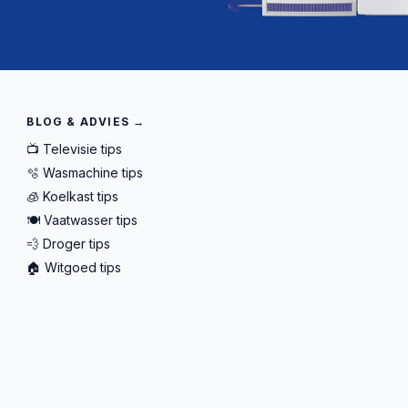
BLOG & ADVIES →
📺 Televisie tips
🫧 Wasmachine tips
🧊 Koelkast tips
🍽️ Vaatwasser tips
💨 Droger tips
🏠 Witgoed tips