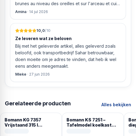
brunes au niveau des oreilles et sur l'arceau et cuir
qui est craquelé ! Les coussins sont eux « dégonflés
Amina
·
14 jul 2026
».
10,0
/10
Ze leveren wat ze beloven
Blij met het geleverde artikel, alles geleverd zoals
beloofd, ook transportbedrijf Sahar betrouwbaar,
doen moeite om je adres te vinden, dat heb ik wel
eens anders meegemaakt.
Mieke
·
27 jun 2026
Gerelateerde producten
Alles bekijken
Bomann KG 7357
Bomann KS 7251 –
Bom
Vrijstaand 315 l
Tafelmodel koelkast
die
Roestvrijstaal
met vriesvak – 109 Liter
85 
– Zwart Inox Look –