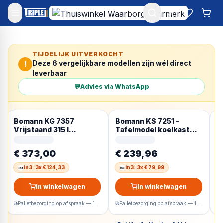
Mijn account
Favoriet
Win
TIJDELIJK UITVERKOCHT
Deze
6
vergelijkbare modellen zijn wél direct
!
leverbaar
💬
Advies via WhatsApp
Bomann KG 7357
Bomann KS 7251 –
B
Vrijstaand 315 l
Tafelmodel koelkast
d
Roestvrijstaal
met vriesvak – 109 Liter
8
– Zwart Inox Look –
€ 373,00
€ 239,96
€
energieklasse C
in3: 3x € 124,33
in3: 3x € 79,99
In winkelwagen
In winkelwagen
Palletbezorging op afspraak — 1-2 werkdagen
Palletbezorging op afspraak — 1-2 werkdagen