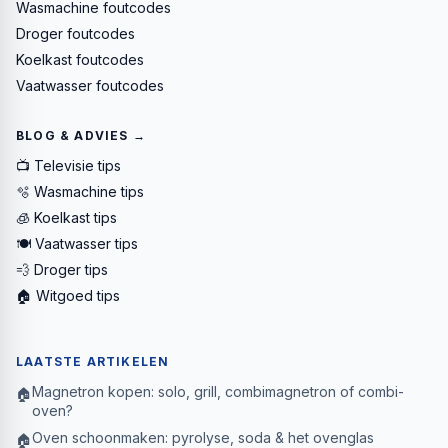
Wasmachine foutcodes
Droger foutcodes
Koelkast foutcodes
Vaatwasser foutcodes
BLOG & ADVIES →
📺 Televisie tips
🫧 Wasmachine tips
🧊 Koelkast tips
🍽️ Vaatwasser tips
💨 Droger tips
🏠 Witgoed tips
LAATSTE ARTIKELEN
Magnetron kopen: solo, grill, combimagnetron of combi-
🏠
oven?
Oven schoonmaken: pyrolyse, soda & het ovenglas
🏠