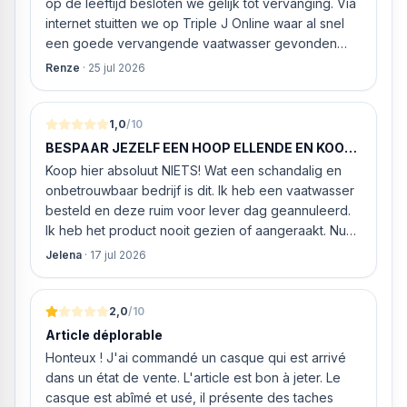
op de leeftijd besloten we gelijk tot vervanging. Via
internet stuitten we op Triple J Online waar al snel
een goede vervangende vaatwasser gevonden
werd. ‘s Ochtends even gebeld met de
Renze
·
25 jul 2026
klantenservice of de vaatwasser ook geleverd en
geïnstalleerd kan worden. Dit bleek het geval tegen
alleszins concurrente prijzen. De vriendelijke
1,0
/10
medewerker gaf aan dat, als we gelijk via de
BESPAAR JEZELF EEN HOOP ELLENDE EN KOOP
website gingen bestellen en betalen, hij z’n best
HIER NIETS!
Koop hier absoluut NIETS! Wat een schandalig en
ging doen om ‘s middags nog te leveren. Het
onbetrouwbaar bedrijf is dit. Ik heb een vaatwasser
bleken geen loze woorden: om 16.00 uur werd de
besteld en deze ruim voor lever dag geannuleerd.
Neff vaatwasser geleverd en ver
Ik heb het product nooit gezien of aangeraakt. Nu
weigeren ze gewoon om mijn geld volledig terug te
Jelena
·
17 jul 2026
storten en willen ze zomaar € 60 "transportkosten"
van MIJN geld inhouden!
2,0
/10
Article déplorable
Honteux ! J'ai commandé un casque qui est arrivé
dans un état de vente. L'article est bon à jeter. Le
casque est abîmé et usé, il présente des taches