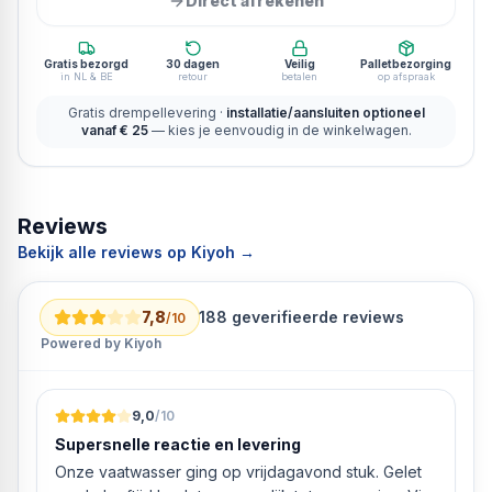
Direct afrekenen
Gratis bezorgd
30 dagen
Veilig
Palletbezorging
in NL & BE
retour
betalen
op afspraak
Gratis drempellevering ·
installatie/aansluiten optioneel
vanaf € 25
— kies je eenvoudig in de winkelwagen.
Reviews
Bekijk alle reviews op Kiyoh →
7,8
188
geverifieerde reviews
/10
Powered by Kiyoh
9,0
/10
Supersnelle reactie en levering
Onze vaatwasser ging op vrijdagavond stuk. Gelet