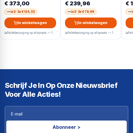
€ 373,00
€ 239,96
€ 
energieklasse C
in3: 3x € 124,33
in3: 3x € 79,99
In winkelwagen
In winkelwagen
Palletbezorging op afspraak — 1-2 werkdagen
Palletbezorging op afspraak — 1-2 werkdagen
Schrijf Je In Op Onze Nieuwsbrief
Voor Alle Acties!
Abonneer >