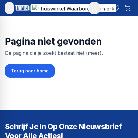
Mijn account
Favoriet
Win
Pagina niet gevonden
De pagina die je zoekt bestaat niet (meer).
Terug naar home
Schrijf Je In Op Onze Nieuwsbrief
Voor Alle Acties!