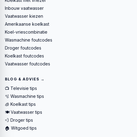
Koelkast met vriezer
Inbouw vaatwasser
Vaatwasser kiezen
Amerikaanse koelkast
Koel-vriescombinatie
Wasmachine foutcodes
Droger foutcodes
Koelkast foutcodes
Vaatwasser foutcodes
BLOG & ADVIES →
📺 Televisie tips
🫧 Wasmachine tips
🧊 Koelkast tips
🍽️ Vaatwasser tips
💨 Droger tips
🏠 Witgoed tips