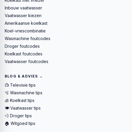
Koelkast met vriezer
Inbouw vaatwasser
Vaatwasser kiezen
Amerikaanse koelkast
Koel-vriescombinatie
Wasmachine foutcodes
Droger foutcodes
Koelkast foutcodes
Vaatwasser foutcodes
BLOG & ADVIES →
📺 Televisie tips
🫧 Wasmachine tips
🧊 Koelkast tips
🍽️ Vaatwasser tips
💨 Droger tips
🏠 Witgoed tips