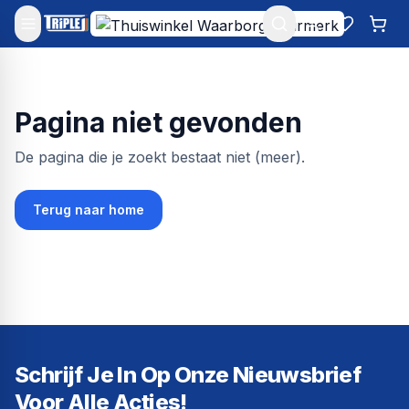
Mijn account
Favoriet
Win
Pagina niet gevonden
De pagina die je zoekt bestaat niet (meer).
Terug naar home
Schrijf Je In Op Onze Nieuwsbrief
Voor Alle Acties!