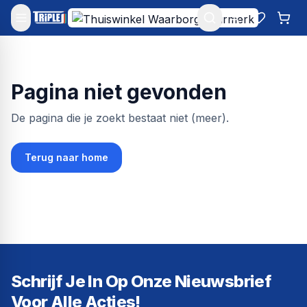
Mijn account
Favoriet
Win
Pagina niet gevonden
De pagina die je zoekt bestaat niet (meer).
Terug naar home
Schrijf Je In Op Onze Nieuwsbrief
Voor Alle Acties!