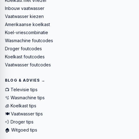
Koelkast met vriezer
Inbouw vaatwasser
Vaatwasser kiezen
Amerikaanse koelkast
Koel-vriescombinatie
Wasmachine foutcodes
Droger foutcodes
Koelkast foutcodes
Vaatwasser foutcodes
BLOG & ADVIES →
📺 Televisie tips
🫧 Wasmachine tips
🧊 Koelkast tips
🍽️ Vaatwasser tips
💨 Droger tips
🏠 Witgoed tips