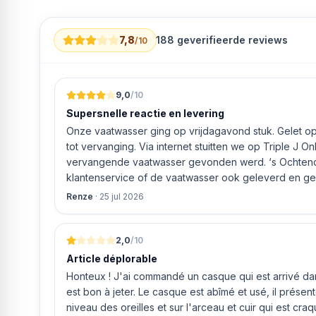
7,8
188
geverifieerde reviews
/10
9,0
/10
Supersnelle reactie en levering
Onze vaatwasser ging op vrijdagavond stuk. Gelet op 
tot vervanging. Via internet stuitten we op Triple J O
vervangende vaatwasser gevonden werd. ‘s Ochtends even gebeld met de
klantenservice of de vaatwasser ook geleverd en geï
bleek het geval tegen alleszins concurrente prijzen.
Renze
·
25 jul 2026
gaf aan dat, als we gelijk via de website gingen bestel
ging doen om ‘s middags nog te leveren. Het bleken
uur werd de Neff vaatwasser geleverd en ver
2,0
/10
Article déplorable
Honteux ! J'ai commandé un casque qui est arrivé dans
est bon à jeter. Le casque est abîmé et usé, il prése
niveau des oreilles et sur l'arceau et cuir qui est cra