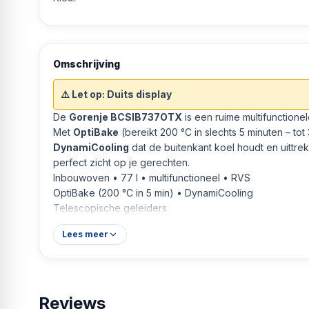
Omschrijving
⚠️ Let op: Duits display
De
Gorenje BCSIB737OTX
is een ruime multifunction
Met
OptiBake
(bereikt 200 °C in slechts 5 minuten – t
DynamiCooling
dat de buitenkant koel houdt en uittre
perfect zicht op je gerechten.
Inbouwoven • 77 l • multifunctioneel • RVS
OptiBake (200 °C in 5 min) • DynamiCooling
Telescopische geleiders
Lees meer
Reviews