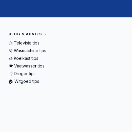
BLOG & ADVIES →
📺 Televisie tips
🫧 Wasmachine tips
🧊 Koelkast tips
🍽️ Vaatwasser tips
💨 Droger tips
🏠 Witgoed tips