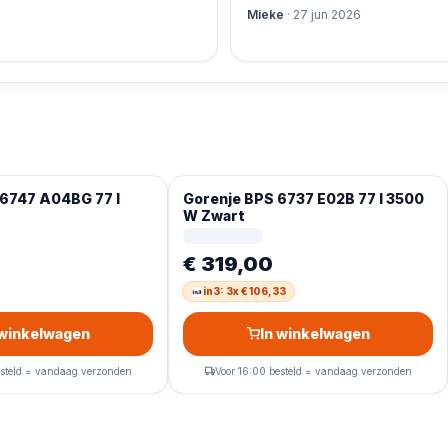
Mieke
·
27 jun 2026
6747 A04BG 77 l
Gorenje BPS 6737 E02B 77 l 3500
W Zwart
€ 319,00
in3: 3x € 106,33
 winkelwagen
In winkelwagen
esteld = vandaag verzonden
Voor 16:00 besteld = vandaag verzonden