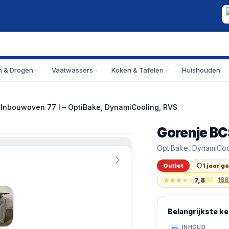
 & Drogen
Vaatwassers
Koken & Tafelen
Huishouden
Inbouwoven 77 l – OptiBake, DynamiCooling, RVS
Gorenje BC
Outlet
Gorenje BCSIB737
OptiBake, DynamiCoo
Outlet
1 jaar g
★
★
★
★
★
7,8
/10
|
188
Belangrijkste 
INHOUD