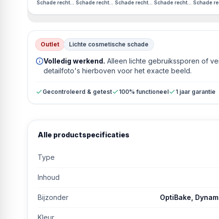
Schade rechterzijkant
Schade rechterzijkant
Schade rechterzijkant
Schade rechterzijkant
Schade rec
Outlet
Lichte cosmetische schade
Volledig werkend.
Alleen lichte gebruikssporen of v
detailfoto's hierboven voor het exacte beeld.
Gecontroleerd & getest
100% functioneel
1 jaar garantie
Alle productspecificaties
Type
Inhoud
Bijzonder
OptiBake, Dynami
Kleur