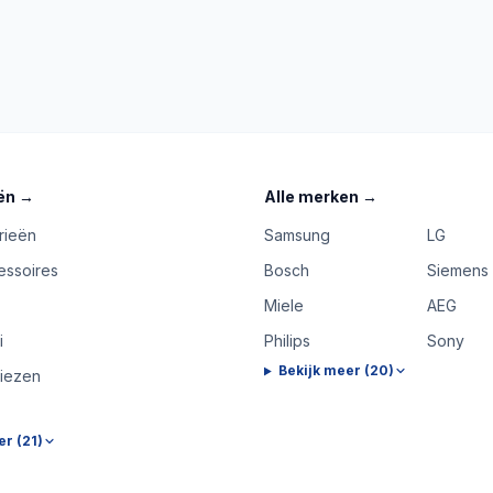
ën
→
Alle merken
→
rieën
Samsung
LG
essoires
Bosch
Siemens
Miele
AEG
i
Philips
Sony
Bekijk meer (
20
)
riezen
er (
21
)