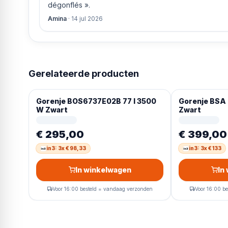
dégonflés ».
Amina
·
14 jul 2026
Gerelateerde producten
Gorenje BOS6737E02B 77 l 3500
Gorenje BSA 
W Zwart
Zwart
€ 295,00
€ 399,00
in3: 3x € 98,33
in3: 3x € 133
In winkelwagen
In
Voor 16:00 besteld = vandaag verzonden
Voor 16:00 b