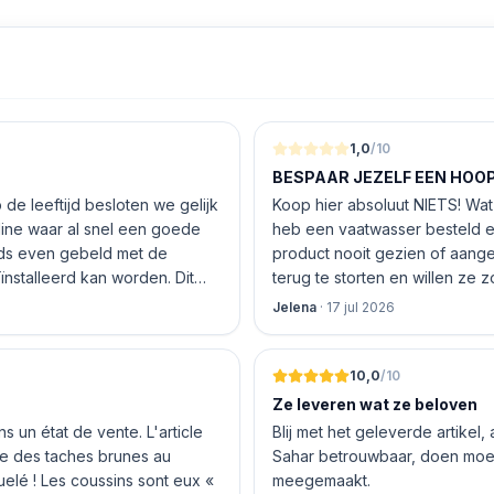
1,0
/10
BESPAAR JEZELF EEN HOOP 
de leeftijd besloten we gelijk
Koop hier absoluut NIETS! Wat 
nline waar al snel een goede
heb een vaatwasser besteld e
product nooit gezien of aang
nstalleerd kan worden. Dit
terug te storten en willen ze
 De vriendelijke medewerker
inhouden!
Jelena
·
17 jul 2026
len en betalen, hij z’n best
 geen loze woorden: om 16.00
10,0
/10
Ze leveren wat ze beloven
 un état de vente. L'article
Blij met het geleverde artikel,
nte des taches brunes au
Sahar betrouwbaar, doen moeit
quelé ! Les coussins sont eux «
meegemaakt.