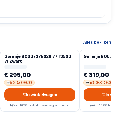
Alles bekijken
Gorenje BOS6737E02B 77 l 3500
Gorenje BO6735E02B
W Zwart
€ 295,00
€ 319,00
in3: 3x € 98,33
in3: 3x € 106,33
In winkelwagen
In winkel
Voor 16:00 besteld = vandaag verzonden
Voor 16:00 besteld = va