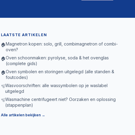
LAATSTE ARTIKELEN
Magnetron kopen: solo, grill, combimagnetron of combi-
🏠
oven?
Oven schoonmaken: pyrolyse, soda & het ovenglas
🏠
(complete gids)
Oven symbolen en storingen uitgelegd (alle standen &
🏠
foutcodes)
Wasvoorschriften: alle wassymbolen op je waslabel
🫧
uitgelegd
Wasmachine centrifugeert niet? Oorzaken en oplossing
🫧
(stappenplan)
Alle artikelen bekijken →