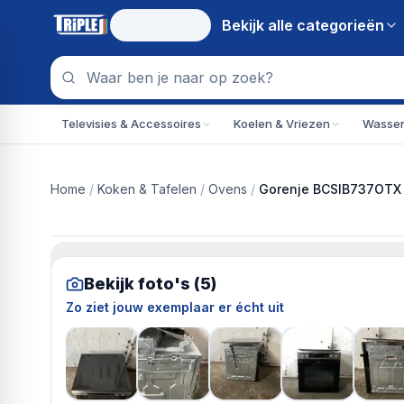
Bekijk alle
categorieën
Televisies & Accessoires
Koelen & Vriezen
Wassen
Home
/
Koken & Tafelen
/
Ovens
/
Gorenje BCSIB737OTX 
Bekijk foto's (
5
)
Zo ziet jouw exemplaar er écht uit