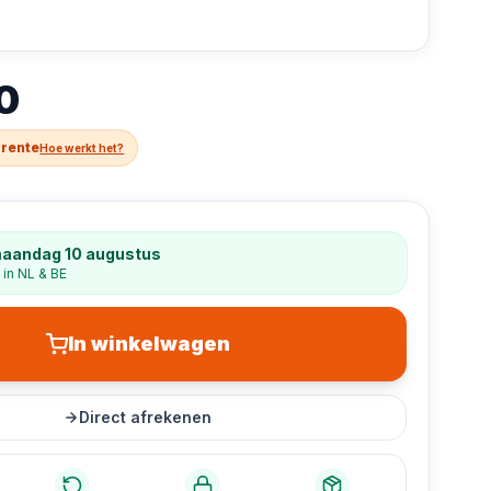
0
 rente
Hoe werkt het?
maandag 10 augustus
 in NL & BE
In winkelwagen
Direct afrekenen