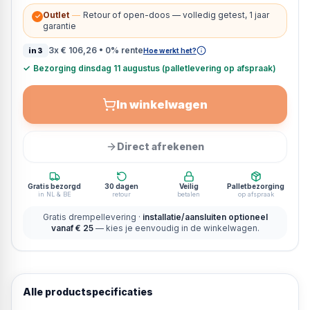
Outlet
—
Retour of open-doos — volledig getest, 1 jaar
✓
garantie
3x
€ 106,26
• 0% rente
in3
Hoe werkt het?
✓
Bezorging dinsdag 11 augustus (palletlevering op afspraak)
In winkelwagen
Direct afrekenen
Gratis bezorgd
30 dagen
Veilig
Palletbezorging
in NL & BE
retour
betalen
op afspraak
Gratis drempellevering ·
installatie/aansluiten optioneel
vanaf € 25
— kies je eenvoudig in de winkelwagen.
Alle productspecificaties