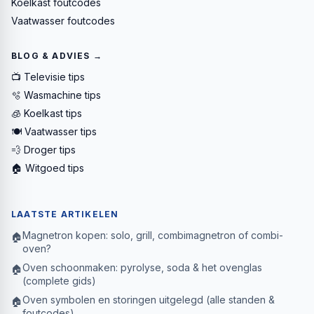
Koelkast foutcodes
Vaatwasser foutcodes
BLOG & ADVIES →
📺 Televisie tips
🫧 Wasmachine tips
🧊 Koelkast tips
🍽️ Vaatwasser tips
💨 Droger tips
🏠 Witgoed tips
LAATSTE ARTIKELEN
Magnetron kopen: solo, grill, combimagnetron of combi-
🏠
oven?
Oven schoonmaken: pyrolyse, soda & het ovenglas
🏠
(complete gids)
Oven symbolen en storingen uitgelegd (alle standen &
🏠
foutcodes)