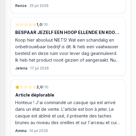
werd. ‘s Ochtends even gebeld met de
Renze
·
25 jul 2026
klantenservice of de vaatwasser ook geleverd en
geïnstalleerd kan worden. Dit bleek het geval tegen
alleszins concurrente prijzen. De vriendelijke
1,0
/10
medewerker gaf aan dat, als we gelijk via de
BESPAAR JEZELF EEN HOOP ELLENDE EN KOOP
website gingen bestellen en betalen, hij z’n best
HIER NIETS!
Koop hier absoluut NIETS! Wat een schandalig en
ging doen om ‘s middags nog te leveren. Het
onbetrouwbaar bedrijf is dit. Ik heb een vaatwasser
bleken geen loze woorden: om 16.00 uur werd de
besteld en deze ruim voor lever dag geannuleerd.
Neff vaatwasser geleverd en ver
Ik heb het product nooit gezien of aangeraakt. Nu
weigeren ze gewoon om mijn geld volledig terug te
Jelena
·
17 jul 2026
storten en willen ze zomaar € 60 "transportkosten"
van MIJN geld inhouden!
2,0
/10
Article déplorable
Honteux ! J'ai commandé un casque qui est arrivé
dans un état de vente. L'article est bon à jeter. Le
casque est abîmé et usé, il présente des taches
brunes au niveau des oreilles et sur l'arceau et cuir
qui est craquelé ! Les coussins sont eux « dégonflés
Amina
·
14 jul 2026
».