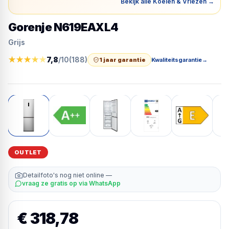
Bekijk alle Koelen & Vriezen
→
Gorenje N619EAXL4
Grijs
★
★
★
★
★
7,8
/10
(
188
)
1 jaar garantie
Kwaliteitsgarantie
→
OUTLET
Detailfoto's nog niet online —
vraag ze gratis op via WhatsApp
€ 318,78