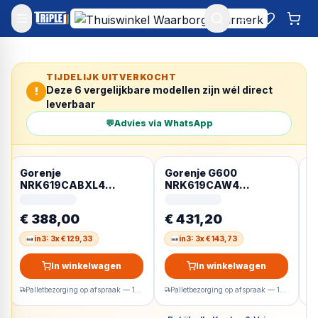
Mijn account
Favoriet
Win
TIJDELIJK UITVERKOCHT
Deze
6
vergelijkbare modellen zijn wél direct
!
leverbaar
💬
Advies via WhatsApp
Gorenje
Gorenje G600
G
NRK619CABXL4
NRK619CAW4
N
Vrijstaand 304 l Zwart
Vrijstaand 304 l Wit
V
R
€ 388,00
€ 431,20
€
in3: 3x € 129,33
in3: 3x € 143,73
In winkelwagen
In winkelwagen
Palletbezorging op afspraak — 1-2 werkdagen
Palletbezorging op afspraak — 1-2 werkdagen