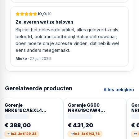
10,0
/10
Ze leveren wat ze beloven
Blij met het geleverde artikel, alles geleverd zoals
beloofd, ook transportbedrijf Sahar betrouwbaar,
doen moeite om je adres te vinden, dat heb ik wel
eens anders meegemaakt.
Mieke
·
27 jun 2026
Gerelateerde producten
Alles bekijken
Gorenje
Gorenje G600
Gor
NRK619CABXL4
NRK619CAW4
NR
Vrijstaand 304 l Zwart
Vrijstaand 304 l Wit
Vri
R60
€ 388,00
€ 431,20
€ 
in3: 3x € 129,33
in3: 3x € 143,73