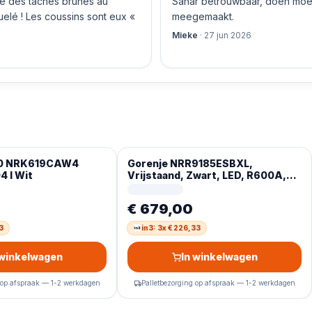
nte des taches brunes au
Sahar betrouwbaar, doen moeit
quelé ! Les coussins sont eux «
meegemaakt.
Mieke
·
27 jun 2026
00 NRK619CAW4
Gorenje NRR9185ESBXL,
4 l Wit
Vrijstaand, Zwart, LED, R600A,
Glas, 566 l
€ 679,00
3
in3: 3x € 226,33
 winkelwagen
In winkelwagen
 op afspraak — 1-2 werkdagen
Palletbezorging op afspraak — 1-2 werkdagen