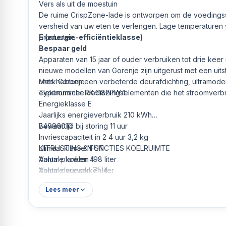
Vers als uit de moestuin
De ruime CrispZone-lade is ontworpen om de voedings
versheid van uw eten te verlengen. Lage temperaturen 
producten.
E (energie-efficiëntieklasse)
Bespaar geld
Apparaten van 15 jaar of ouder verbruiken tot drie kee
nieuwe modellen van Gorenje zijn uitgerust met een uits
units hebben een verbeterde deurafdichting, ultramo
Merk Gorenje
elektronische bedieningselementen die het stroomverb
Typenummer RK4182PW4
Energieklasse E
Jaarlijks energieverbruik 210 kWh
Bewaartijd bij storing 11 uur
24996010
Invriescapaciteit in 2 4 uur 3,2 kg
Klimaat klasse N ST
UITRUSTING & FUNCTIES KOELRUIMTE
Volume koelen 198 liter
Aantal planken 4
Volume vriezen 71 liter
Aantal deurvakken 4
Geluidklasse C
Aantal koelladen 1
Lees meer
Geluid 39 dB
Materiaal planken Glas
AEEA reg.nr. NL
LED-binnenverlichting
1 groentelade
UITRUSTING & FUNCTIES VRIESVAK