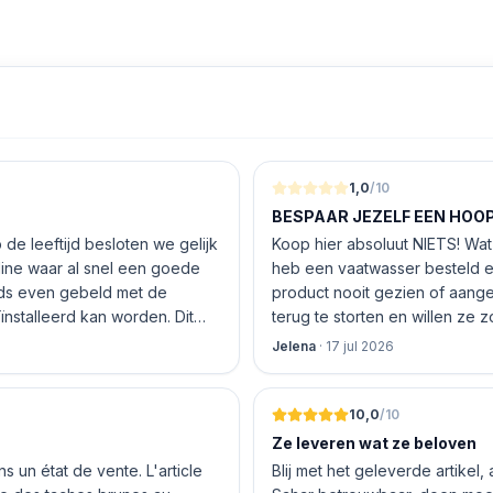
1,0
/10
BESPAAR JEZELF EEN HOOP 
de leeftijd besloten we gelijk
Koop hier absoluut NIETS! Wat 
nline waar al snel een goede
heb een vaatwasser besteld e
product nooit gezien of aang
nstalleerd kan worden. Dit
terug te storten en willen ze
 De vriendelijke medewerker
inhouden!
Jelena
·
17 jul 2026
len en betalen, hij z’n best
 geen loze woorden: om 16.00
10,0
/10
Ze leveren wat ze beloven
 un état de vente. L'article
Blij met het geleverde artikel,