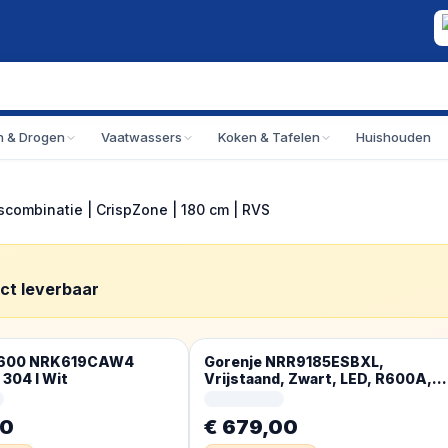
 & Drogen
Vaatwassers
Koken & Tafelen
Huishouden
combinatie | CrispZone | 180 cm | RVS
ect leverbaar
G600 NRK619CAW4
Gorenje NRR9185ESBXL,
 304 l Wit
Vrijstaand, Zwart, LED, R600A,
Glas, 566 l
20
€ 679,00