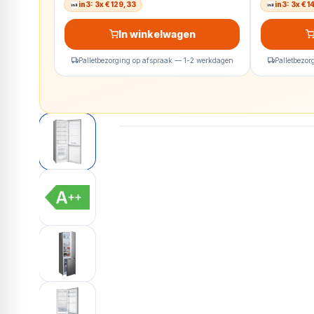
in3: 3x € 129,33
in3: 3x € 
In winkelwagen
Palletbezorging op afspraak — 1-2 werkdagen
Palletbezo