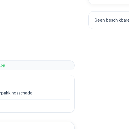
Geen beschikbare 
App
erpakkingsschade.