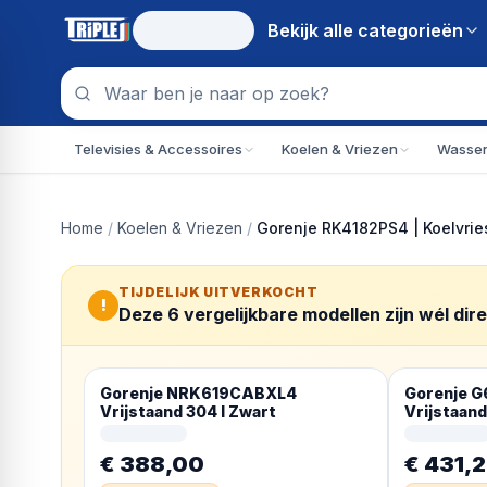
Bekijk alle
categorieën
Televisies & Accessoires
Koelen & Vriezen
Wassen
Home
/
Koelen & Vriezen
/
Gorenje RK4182PS4 | Koelvries
TIJDELIJK UITVERKOCHT
!
Deze
6
vergelijkbare modellen zijn wél dir
Gorenje NRK619CABXL4
Gorenje 
Vrijstaand 304 l Zwart
Vrijstaand
€ 388,00
€ 431,