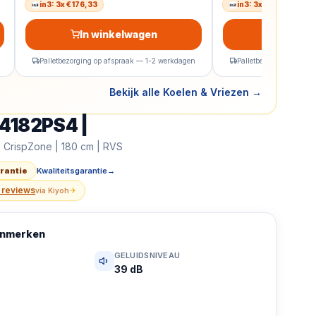
in3: 3x € 176,33
in3: 3x € 226,33
In winkelwagen
In wink
Palletbezorging op afspraak — 1-2 werkdagen
Palletbezorging op af
Bekijk alle Koelen & Vriezen
→
4182PS4 |
 | Koelvriescombinatie | CrispZone | 180 cm | RVS
— SK
| CrispZone | 180 cm | RVS
arantie
Kwaliteitsgarantie
→
 reviews
via
Kiyoh
kenmerken
GELUIDSNIVEAU
39 dB