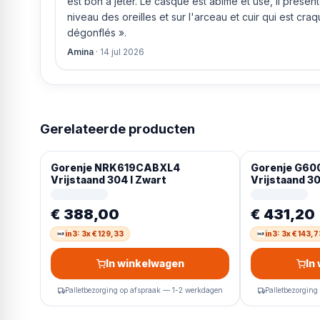
est bon à jeter. Le casque est abîmé et usé, il prése
niveau des oreilles et sur l'arceau et cuir qui est cra
dégonflés ».
Amina
·
14 jul 2026
Gerelateerde producten
Gorenje NRK619CABXL4
Gorenje G6
Vrijstaand 304 l Zwart
Vrijstaand 30
€ 388,00
€ 431,20
in3: 3x € 129,33
in3: 3x € 143,7
In winkelwagen
In
Palletbezorging op afspraak — 1-2 werkdagen
Palletbezorging