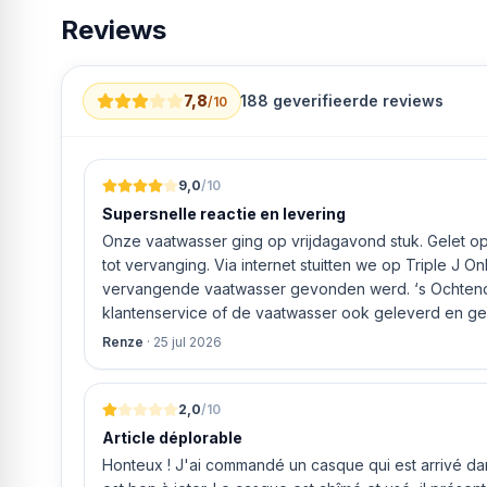
Reviews
Aantal vrieslades 3
MASSA GEWICHT
Hoogte 180 cm
Breed 55cm
7,8
188
geverifieerde reviews
/10
Diepte 55,7 cm
Gewicht 53kg
12 maanden garantie op Gorenje
9,0
/10
Supersnelle reactie en levering
Onze vaatwasser ging op vrijdagavond stuk. Gelet op 
tot vervanging. Via internet stuitten we op Triple J O
vervangende vaatwasser gevonden werd. ‘s Ochtends even gebeld met de
klantenservice of de vaatwasser ook geleverd en geï
bleek het geval tegen alleszins concurrente prijzen.
Renze
·
25 jul 2026
gaf aan dat, als we gelijk via de website gingen bestel
ging doen om ‘s middags nog te leveren. Het bleken
uur werd de Neff vaatwasser geleverd en ver
2,0
/10
Article déplorable
Honteux ! J'ai commandé un casque qui est arrivé dans