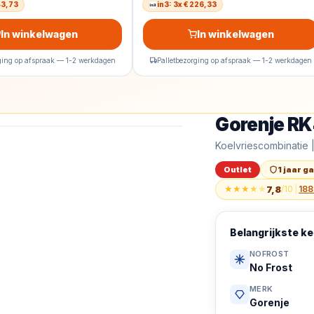
143,73
in3: 3x € 226,33
In winkelwagen
In winkelwagen
rging op afspraak — 1-2 werkdagen
Palletbezorging op afspraak — 1-2 werkdagen
Gorenje RK
Outlet
Gorenje RK4182PS4
Koelvriescombinatie 
Outlet
1 jaar g
★
★
★
★
★
7,8
/10
|
188
Belangrijkste 
NOFROST
No Frost
MERK
Gorenje