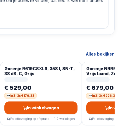
e om je adres te vinden, dat heb ik wel eens anders
Alles bekijken
Gorenje R619CSXL6, 358 l, SN-T,
Gorenje NRR9185ES
38 dB, C, Grijs
Vrijstaand, Zwart, L
Glas, 566 l
€ 529,00
€ 679,00
in3: 3x € 176,33
in3: 3x € 226,33
In winkelwagen
In winkel
Palletbezorging op afspraak — 1-2 werkdagen
Palletbezorging op afspra