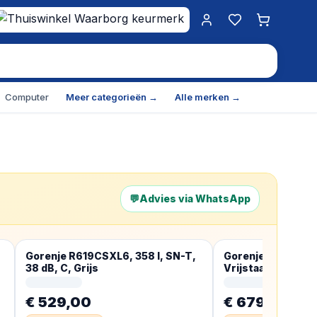
Mijn account
Favorieten
Winkelwa
Computer
Meer categorieën →
Alle merken →
💬
Advies via WhatsApp
Gorenje R619CSXL6, 358 l, SN-T,
Gorenje NRR9185
38 dB, C, Grijs
Vrijstaand, Zwart
Glas, 566 l
€ 529,00
€ 679,00