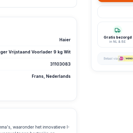
Gratis bezorgd
Haier
in NL & BE
r Vrijstaand Voorlader 9 kg Wit
Betaal via
31103083
Frans, Nederlands
a's, waaronder het innovatieve I-