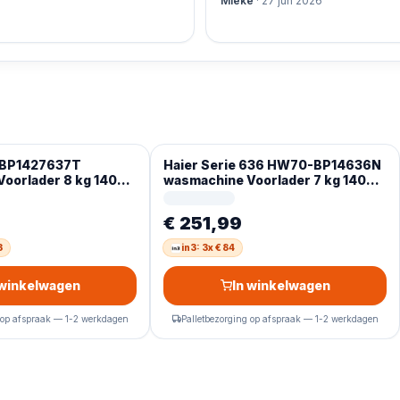
Mieke
·
27 jun 2026
-BP1427637T
Haier Serie 636 HW70-BP14636N
oorlader 8 kg 1400
wasmachine Voorlader 7 kg 1400
s Display
RPM Wit Duits Display
€ 251,99
3
in3: 3x € 84
 winkelwagen
In winkelwagen
 op afspraak — 1-2 werkdagen
Palletbezorging op afspraak — 1-2 werkdagen