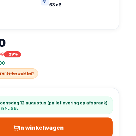
63 dB
0
00
-
29
%
00
 rente
Hoe werkt het?
oensdag 12 augustus (palletlevering op afspraak)
 in NL & BE
In winkelwagen