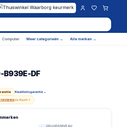
Mijn account
Favorieten
Winkelwa
Computer
Meer categorieën →
Alle merken →
0-B939E-DF
-DF - Wasdroger - 9 kg
— SKU
OWO2113
—
€
499.00
—
arantie
Kwaliteitsgarantie
→
 reviews
via
Kiyoh
kenmerken
GELUIDSNIVEAU