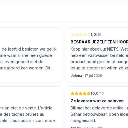
1,0
/10
BESPAAR JEZELF EEN HOOP 
de leeftijd besloten we gelijk
Koop hier absoluut NIETS! Wat 
nline waar al snel een goede
heb een vaatwasser besteld e
product nooit gezien of aang
nstalleerd kan worden. Dit
terug te storten en willen ze
 De vriendelijke medewerker
inhouden!
Jelena
·
17 jul 2026
len en betalen, hij z’n best
 geen loze woorden: om 16.00
10,0
/10
Ze leveren wat ze beloven
 un état de vente. L'article
Blij met het geleverde artikel,
nte des taches brunes au
Sahar betrouwbaar, doen moeit
quelé ! Les coussins sont eux «
meegemaakt.