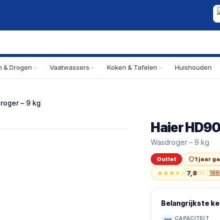
 & Drogen
Vaatwassers
Koken & Tafelen
Huishouden
oger – 9 kg
Haier HD9
Outlet
Haier HD90-B939E
Wasdroger – 9 kg
Outlet
1 jaar g
★
★
★
★
★
7,8
/10
|
188
Belangrijkste 
CAPACITEIT