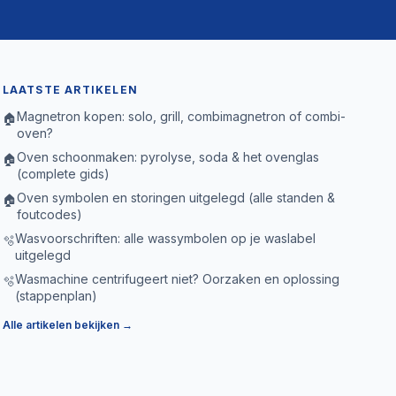
LAATSTE ARTIKELEN
Magnetron kopen: solo, grill, combimagnetron of combi-
🏠
oven?
Oven schoonmaken: pyrolyse, soda & het ovenglas
🏠
(complete gids)
Oven symbolen en storingen uitgelegd (alle standen &
🏠
foutcodes)
Wasvoorschriften: alle wassymbolen op je waslabel
🫧
uitgelegd
Wasmachine centrifugeert niet? Oorzaken en oplossing
🫧
(stappenplan)
Alle artikelen bekijken →