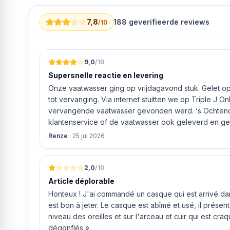
7,8
188
geverifieerde reviews
/10
9,0
/10
Supersnelle reactie en levering
Onze vaatwasser ging op vrijdagavond stuk. Gelet op 
tot vervanging. Via internet stuitten we op Triple J O
vervangende vaatwasser gevonden werd. ‘s Ochtends even gebeld met de
klantenservice of de vaatwasser ook geleverd en geï
bleek het geval tegen alleszins concurrente prijzen.
Renze
·
25 jul 2026
gaf aan dat, als we gelijk via de website gingen bestel
ging doen om ‘s middags nog te leveren. Het bleken
uur werd de Neff vaatwasser geleverd en ver
2,0
/10
Article déplorable
Honteux ! J'ai commandé un casque qui est arrivé dans
est bon à jeter. Le casque est abîmé et usé, il prése
niveau des oreilles et sur l'arceau et cuir qui est cra
dégonflés ».