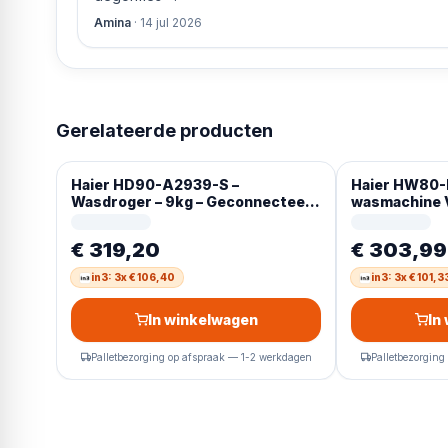
Amina
·
14 jul 2026
Gerelateerde producten
Haier HD90-A2939-S –
Haier HW80
Wasdroger – 9kg – Geconnecteerd
wasmachine V
– 15 programma’s
RPM Wit Duit
€ 319,20
€ 303,99
in3: 3x € 106,40
in3: 3x € 101,3
In winkelwagen
In
Palletbezorging op afspraak — 1-2 werkdagen
Palletbezorging