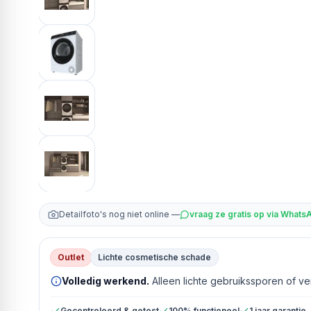
Detailfoto's nog niet online —
vraag ze gratis op via Whats
Outlet
Lichte cosmetische schade
Volledig werkend.
Alleen lichte gebruikssporen of v
Gecontroleerd & getest
100% functioneel
1 jaar garantie