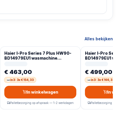
Alles bekijken
Haier I-Pro Series 7 Plus HW90-
Haier I-Pro Series 7
BD14979EU1 wasmachine
BD14979EU1 wasmac
Voorlader 9 kg 1400 RPM Wit
Voorlader 9 kg 1400
Duits display
Duits display
€ 463,00
€ 499,00
in3: 3x € 154,33
in3: 3x € 166,33
In winkelwagen
In winkel
Palletbezorging op afspraak — 1-2 werkdagen
Palletbezorging op afspra