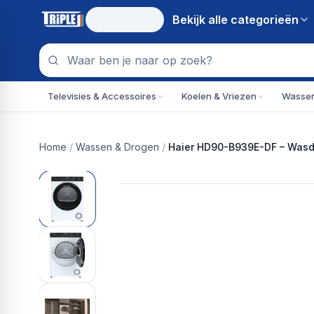
Bekijk alle
categorieën
Televisies & Accessoires
Koelen & Vriezen
Wassen
Home
/
Wassen & Drogen
/
Haier HD90-B939E-DF – Wasdr