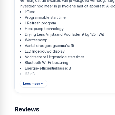
Refresh, dat de kwaliteit van je wasgoed verhoogt. Zeg
investeer nog meer in je hygiëne met dit apparaat. AI
I-Time
Programmable start time
I-Refresh program
Heat pump technology
Drying Lens Vrijstaand Voorlader 9 kg 125 l Wit
Warmtepomp
Aantal droogprogramma's: 15
LED Ingebouwd display
Vochtsensor Uitgestelde start timer
Bluetooth Wi-Fi-besturing
Energie-efficiëntieklasse: B
63 dB
Lees meer
Reviews