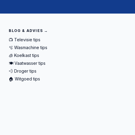
BLOG & ADVIES →
📺 Televisie tips
🫧 Wasmachine tips
🧊 Koelkast tips
🍽️ Vaatwasser tips
💨 Droger tips
🏠 Witgoed tips