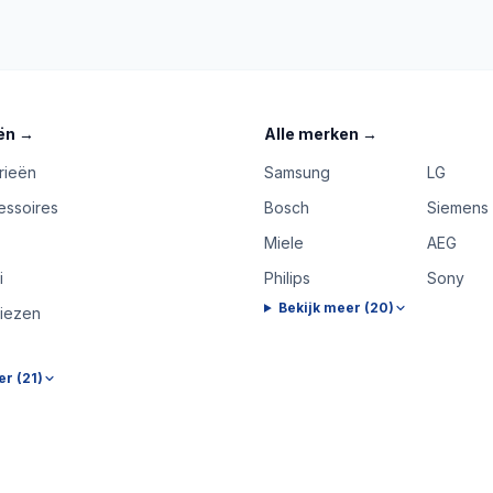
ën
→
Alle merken
→
rieën
Samsung
LG
essoires
Bosch
Siemens
Miele
AEG
i
Philips
Sony
Bekijk meer (
20
)
riezen
er (
21
)