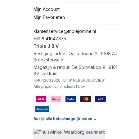
Mijn Account
Mijn Favorieten
klantenservice@triplejonline.nl
+31 6 41047375
Triple J B.V.
Vestigingsadres: Oasterloane 2 · 9108 AJ
Broeksterwâld
Magazijn & retour: De Spinnekop 9 · 9101
BV Dokkum
KvK 42032626 · BTW NL869396651B01
Alle prijzen zijn inclusief btw.
VISA
iDEAL
Klarna
PayPal
Bancontact
Bekijk alle betaalmogelijkheden →