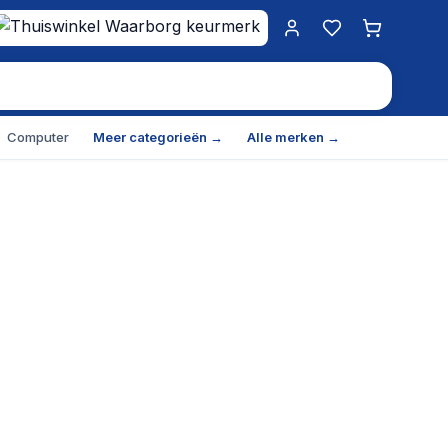
Mijn account
Favorieten
Winkelwa
Computer
Meer categorieën →
Alle merken →