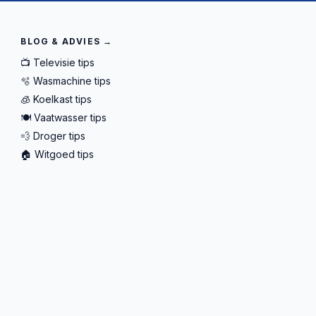
BLOG & ADVIES →
📺 Televisie tips
🫧 Wasmachine tips
🧊 Koelkast tips
🍽️ Vaatwasser tips
💨 Droger tips
🏠 Witgoed tips