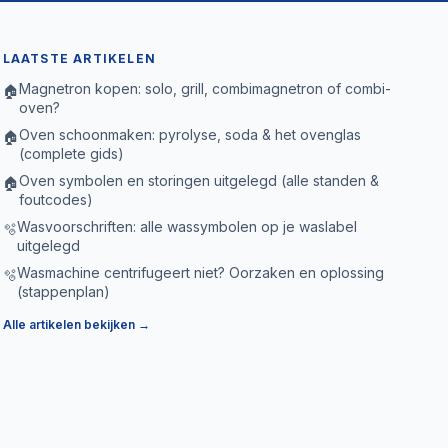
LAATSTE ARTIKELEN
Magnetron kopen: solo, grill, combimagnetron of combi-
🏠
oven?
Oven schoonmaken: pyrolyse, soda & het ovenglas
🏠
(complete gids)
Oven symbolen en storingen uitgelegd (alle standen &
🏠
foutcodes)
Wasvoorschriften: alle wassymbolen op je waslabel
🫧
uitgelegd
Wasmachine centrifugeert niet? Oorzaken en oplossing
🫧
(stappenplan)
Alle artikelen bekijken →