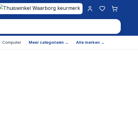
Mijn account
Favorieten
Winkelwa
Computer
Meer categorieën →
Alle merken →