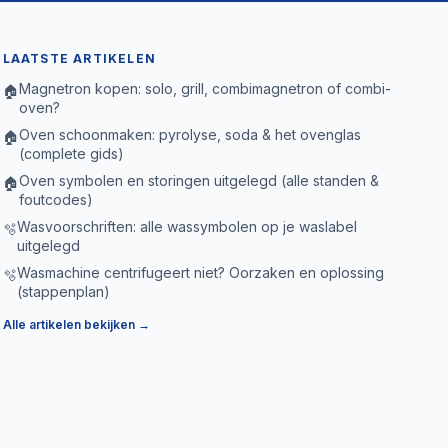
LAATSTE ARTIKELEN
Magnetron kopen: solo, grill, combimagnetron of combi-
🏠
oven?
Oven schoonmaken: pyrolyse, soda & het ovenglas
🏠
(complete gids)
Oven symbolen en storingen uitgelegd (alle standen &
🏠
foutcodes)
Wasvoorschriften: alle wassymbolen op je waslabel
🫧
uitgelegd
Wasmachine centrifugeert niet? Oorzaken en oplossing
🫧
(stappenplan)
Alle artikelen bekijken →