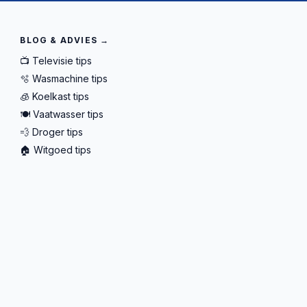
BLOG & ADVIES →
📺 Televisie tips
🫧 Wasmachine tips
🧊 Koelkast tips
🍽️ Vaatwasser tips
💨 Droger tips
🏠 Witgoed tips