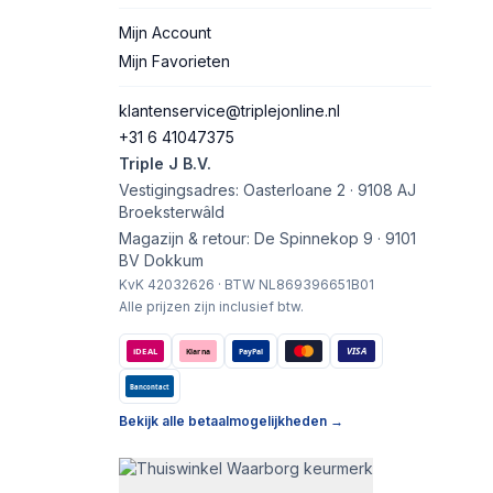
Mijn Account
Mijn Favorieten
klantenservice@triplejonline.nl
+31 6 41047375
Triple J B.V.
Vestigingsadres: Oasterloane 2 · 9108 AJ
Broeksterwâld
Magazijn & retour: De Spinnekop 9 · 9101
BV Dokkum
KvK 42032626 · BTW NL869396651B01
Alle prijzen zijn inclusief btw.
VISA
iDEAL
Klarna
PayPal
Bancontact
Bekijk alle betaalmogelijkheden →