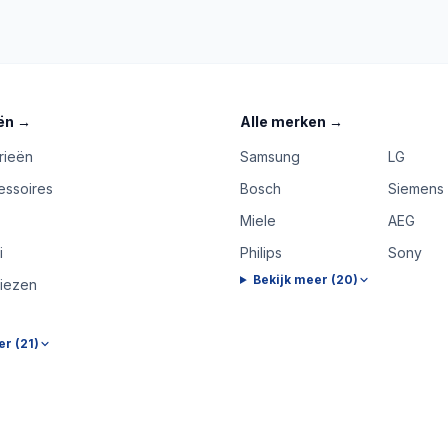
ën
→
Alle merken
→
rieën
Samsung
LG
essoires
Bosch
Siemens
Miele
AEG
i
Philips
Sony
Bekijk meer (
20
)
riezen
er (
21
)