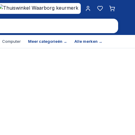
Mijn account
Favorieten
Winkelwa
Computer
Meer categorieën →
Alle merken →