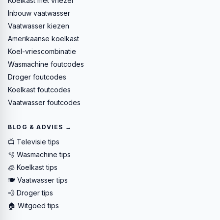
Koelkast met vriezer
Inbouw vaatwasser
Vaatwasser kiezen
Amerikaanse koelkast
Koel-vriescombinatie
Wasmachine foutcodes
Droger foutcodes
Koelkast foutcodes
Vaatwasser foutcodes
BLOG & ADVIES →
📺 Televisie tips
🫧 Wasmachine tips
🧊 Koelkast tips
🍽️ Vaatwasser tips
💨 Droger tips
🏠 Witgoed tips