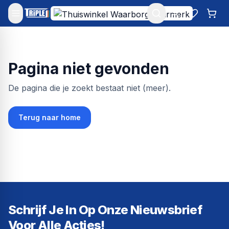
Mijn account
Favoriet
Win
Pagina niet gevonden
De pagina die je zoekt bestaat niet (meer).
Terug naar home
Schrijf Je In Op Onze Nieuwsbrief
Voor Alle Acties!